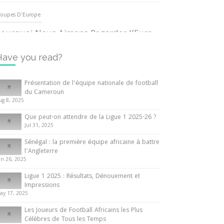
oupes D'Europe
ourquoi Nous Aimons Regarder l’Euro
UEFA
3 June 2024
Have you read?
nternationales
Présentation de l’équipe nationale de football
du Cameroun
out ce que vous devez savoir sur la
ug 8, 2025
oupe d’Afrique des Nations
Que peut-on attendre de la Ligue 1 2025-26 ?
0 May 2024
Jul 31, 2025
Sénégal : la première équipe africaine à battre
nternationales
l’Angleterre
un 26, 2025
résentation de l’équipe nationale de
ootball du Cameroun
Ligue 1 2025 : Résultats, Dénouement et
Impressions
 August 2025
ay 17, 2025
Les Joueurs de Football Africains les Plus
Célèbres de Tous les Temps