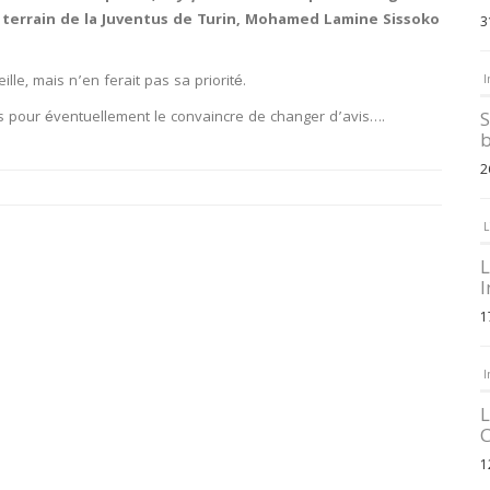
de terrain de la Juventus de Turin, Mohamed Lamine Sissoko
3
lle, mais n’en ferait pas sa priorité.
I
lais pour éventuellement le convaincre de changer d’avis….
S
b
2
L
L
I
1
I
L
C
1