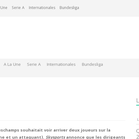
 Une
Serie A
Internationales
Bundesliga
A La Une
Serie A
Internationales
Bundesliga
L
L
eschamps souhaitait voir arriver deux joueurs sur la
Q
2
che et un attaquant),
Skysports
annonce que les dirigeants