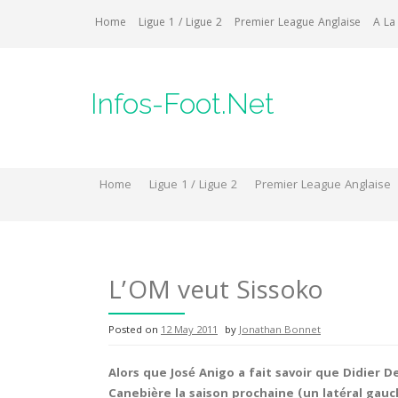
Skip
Home
Ligue 1 / Ligue 2
Premier League Anglaise
A La
to
content
Infos-Foot.Net
Home
Ligue 1 / Ligue 2
Premier League Anglaise
L’OM veut Sissoko
Posted on
12 May 2011
by
Jonathan Bonnet
Alors que José Anigo a fait savoir que Didier D
Canebière la saison prochaine (un latéral gau