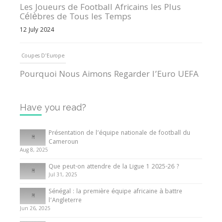
Les Joueurs de Football Africains les Plus
Célèbres de Tous les Temps
12 July 2024
Coupes D'Europe
Pourquoi Nous Aimons Regarder l’Euro UEFA
13 June 2024
Have you read?
Internationales
Tout ce que vous devez savoir sur la Coupe
Présentation de l’équipe nationale de football du
d’Afrique des Nations
Cameroun
Aug 8, 2025
10 May 2024
Que peut-on attendre de la Ligue 1 2025-26 ?
Jul 31, 2025
Internationales
Sénégal : la première équipe africaine à battre
Présentation de l’équipe nationale de football
l’Angleterre
du Cameroun
Jun 26, 2025
8 August 2025