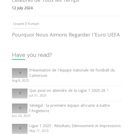
Célèbres de Tous les Temps
12 July 2024
Coupes D'Europe
Pourquoi Nous Aimons Regarder l’Euro UEFA
13 June 2024
Have you read?
Internationales
Tout ce que vous devez savoir sur la Coupe
Présentation de l’équipe nationale de football du
d’Afrique des Nations
Cameroun
Aug 8, 2025
10 May 2024
Que peut-on attendre de la Ligue 1 2025-26 ?
Jul 31, 2025
Internationales
Sénégal : la première équipe africaine à battre
Présentation de l’équipe nationale de football
l’Angleterre
du Cameroun
Jun 26, 2025
8 August 2025
Ligue 1 2025 : Résultats, Dénouement et Impressions
May 17, 2025