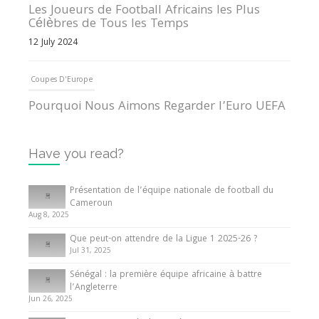
Les Joueurs de Football Africains les Plus
Célèbres de Tous les Temps
12 July 2024
Coupes D'Europe
Pourquoi Nous Aimons Regarder l’Euro UEFA
13 June 2024
Have you read?
Internationales
Tout ce que vous devez savoir sur la Coupe
Présentation de l’équipe nationale de football du
d’Afrique des Nations
Cameroun
Aug 8, 2025
10 May 2024
Que peut-on attendre de la Ligue 1 2025-26 ?
Jul 31, 2025
Internationales
Sénégal : la première équipe africaine à battre
Présentation de l’équipe nationale de football
l’Angleterre
du Cameroun
Jun 26, 2025
8 August 2025