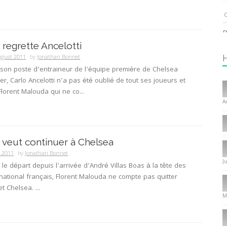
C
P
regrette Ancelotti
1
ugust 2011
by
Jonathan Bonnet
son poste d’entraineur de l’équipe première de Chelsea
ier, Carlo Ancelotti n’a pas été oublié de tout ses joueurs et
I
orent Malouda qui ne co...
T
A
C
1
veut continuer à Chelsea
I
y 2011
by
Jonathan Bonnet
J
le départ depuis l’arrivée d’André Villas Boas à la tête des
P
ernational français, Florent Malouda ne compte pas quitter
f
et Chelsea. ...
8
M