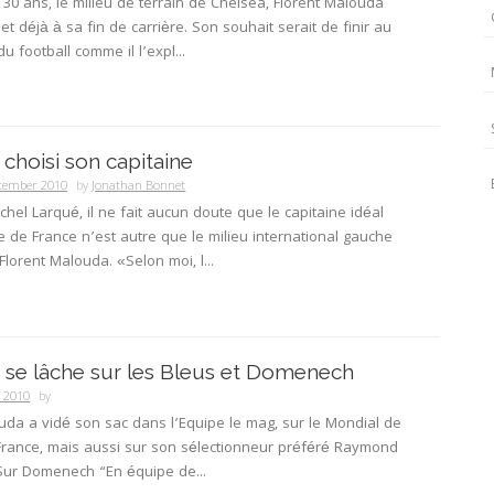
30 ans, le milieu de terrain de Chelsea, Florent Malouda
et déjà à sa fin de carrière. Son souhait serait de finir au
du football comme il l’expl...
 choisi son capitaine
ptember 2010
by
Jonathan Bonnet
chel Larqué, il ne fait aucun doute que le capitaine idéal
e de France n’est autre que le milieu international gauche
Florent Malouda. «Selon moi, l...
se lâche sur les Bleus et Domenech
y 2010
by
uda a vidé son sac dans l’Equipe le mag, sur le Mondial de
France, mais aussi sur son sélectionneur préféré Raymond
ur Domenech “En équipe de...