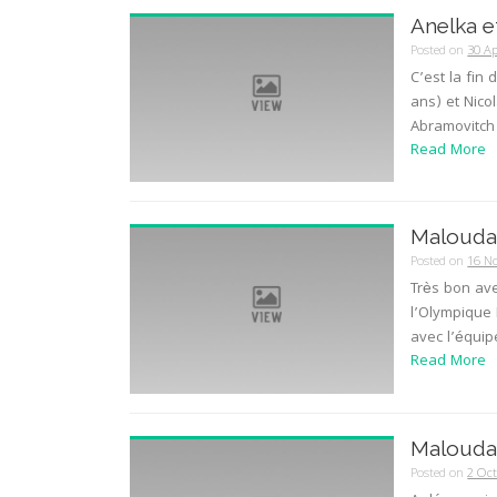
Anelka e
Posted on
30 Ap
C’est la fin
ans) et Nico
Abramovitch 
Read More
Malouda 
Posted on
16 N
Très bon ave
l’Olympique
avec l’équip
Read More
Malouda v
Posted on
2 Oc