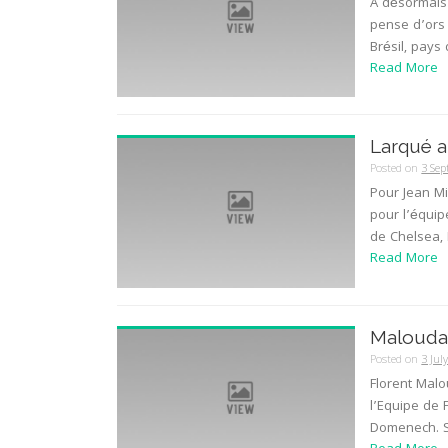
A désormais 
pense d’ors 
Brésil, pays 
Read More
Larqué a
Posted on
3 Se
Pour Jean Mi
pour l’équip
de Chelsea, 
Read More
Malouda 
Posted on
3 Jul
Florent Malo
l’Equipe de 
Domenech. S