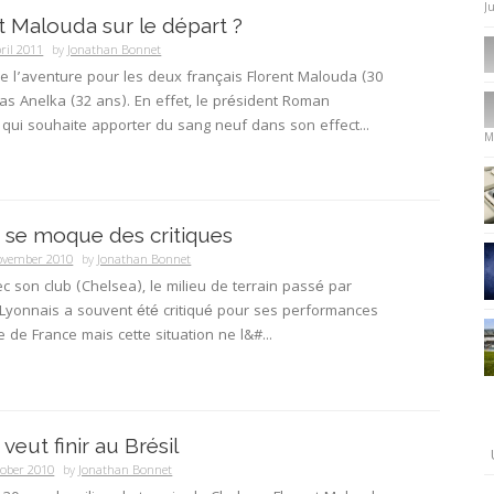
J
t Malouda sur le départ ?
ril 2011
by
Jonathan Bonnet
 de l’aventure pour les deux français Florent Malouda (30
las Anelka (32 ans). En effet, le président Roman
qui souhaite apporter du sang neuf dans son effect...
M
se moque des critiques
ovember 2010
by
Jonathan Bonnet
c son club (Chelsea), le milieu de terrain passé par
 Lyonnais a souvent été critiqué pour ses performances
e de France mais cette situation ne l&#...
eut finir au Brésil
tober 2010
by
Jonathan Bonnet