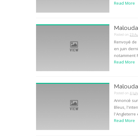
Read More
Malouda 
Posted on
23 A
Renvoyé de 
en juin dern
notamment Fl
Read More
Malouda 
Posted on
4 Jul
Annoncé sur 
Bleus, l’int
l’Angleterre 
Read More