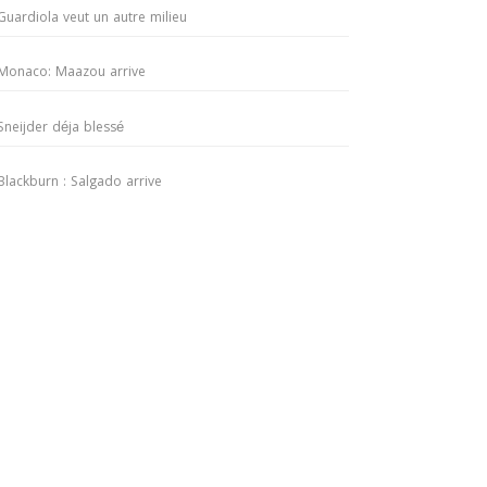
Guardiola veut un autre milieu
Monaco: Maazou arrive
Sneijder déja blessé
Blackburn : Salgado arrive