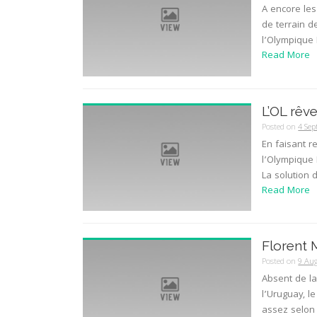
A encore les
de terrain 
l’Olympique 
Read More
L’OL rêv
Posted on
4 Se
En faisant 
l’Olympique 
La solution 
Read More
Florent
Posted on
9 Au
Absent de la
l’Uruguay, l
assez selon l