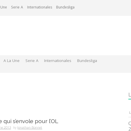
 Une
Serie A
Internationales
Bundesliga
A La Une
Serie A
Internationales
Bundesliga
L
L
e qui s’envole pour l’OL
Q
ne 2013
by
Jonathan Bonnet
2