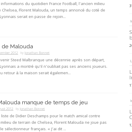
 informations du quotidien France Football, l’ancien milieu
3
de Chelsea, Florent Malouda, un temps annoncé du coté de
Lyonnais serait en passe de rejoin...
I
S
b
e de Malouda
2
ptember 2012
by
Jonathan Bonnet
revenir Steed Malbranque une décennie après son départ,
L
Lyonnais a montré qu’il n’oubliait pas ses anciens joueurs.
L
du retour à la maison serait égalemen...
I
1
I
 Malouda manque de temps de jeu
gust 2012
by
Jonathan Bonnet
L
 liste de Didier Deschamps pour le match amical contre
C
e milieu de terrain de Chelsea, Florent Malouda ne joue pas
1
e sélectionneur français. « J’ai dit ...