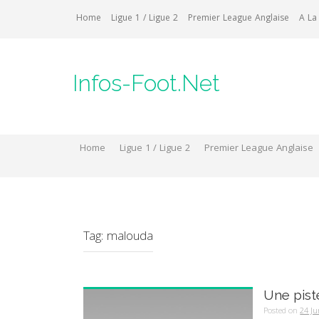
Skip
Home
Ligue 1 / Ligue 2
Premier League Anglaise
A La
to
content
Infos-Foot.Net
Home
Ligue 1 / Ligue 2
Premier League Anglaise
Tag:
malouda
Une pist
Posted on
24 Ju