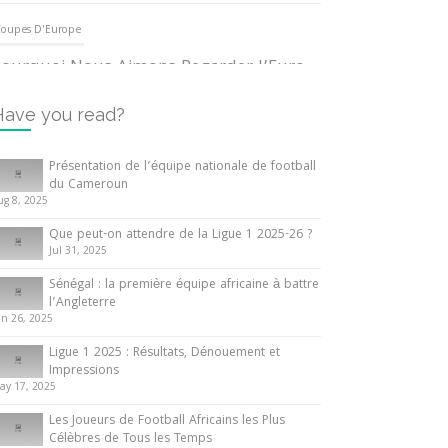
oupes D'Europe
ourquoi Nous Aimons Regarder l’Euro
UEFA
3 June 2024
Have you read?
nternationales
Présentation de l’équipe nationale de football
du Cameroun
out ce que vous devez savoir sur la
ug 8, 2025
oupe d’Afrique des Nations
Que peut-on attendre de la Ligue 1 2025-26 ?
0 May 2024
Jul 31, 2025
Sénégal : la première équipe africaine à battre
nternationales
l’Angleterre
un 26, 2025
résentation de l’équipe nationale de
ootball du Cameroun
Ligue 1 2025 : Résultats, Dénouement et
Impressions
 August 2025
ay 17, 2025
Les Joueurs de Football Africains les Plus
Célèbres de Tous les Temps