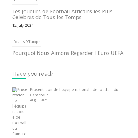
Internationales
Les Joueurs de Football Africains les Plus
Célèbres de Tous les Temps
12 July 2024
Coupes D'Europe
Pourquoi Nous Aimons Regarder l’Euro UEFA
13 June 2024
Have you read?
Internationales
Tout ce que vous devez savoir sur la Coupe
Présentation de l’équipe nationale de football du
d’Afrique des Nations
Cameroun
Aug 8, 2025
10 May 2024
Internationales
Présentation de l’équipe nationale de football
du Cameroun