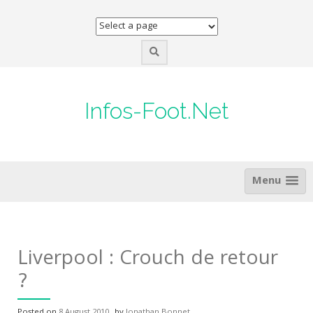
Skip
to
content
Infos-Foot.Net
Menu
Liverpool : Crouch de retour
?
Posted on
8 August 2010
by
Jonathan Bonnet