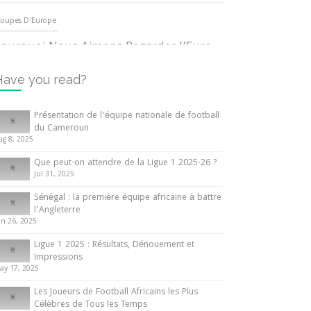
oupes D'Europe
ourquoi Nous Aimons Regarder l’Euro
UEFA
3 June 2024
Have you read?
nternationales
Présentation de l’équipe nationale de football
du Cameroun
out ce que vous devez savoir sur la
ug 8, 2025
oupe d’Afrique des Nations
Que peut-on attendre de la Ligue 1 2025-26 ?
0 May 2024
Jul 31, 2025
Sénégal : la première équipe africaine à battre
nternationales
l’Angleterre
un 26, 2025
résentation de l’équipe nationale de
ootball du Cameroun
Ligue 1 2025 : Résultats, Dénouement et
Impressions
 August 2025
ay 17, 2025
Les Joueurs de Football Africains les Plus
Célèbres de Tous les Temps