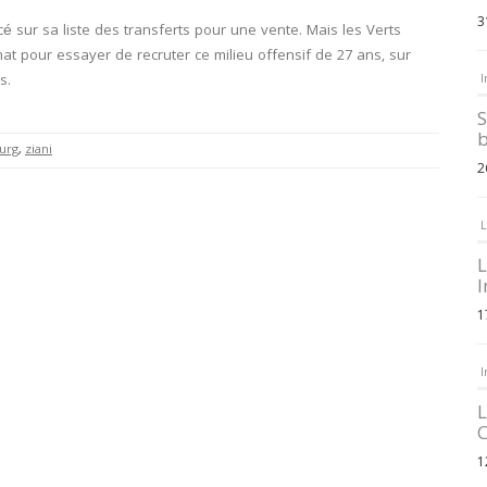
3
cé sur sa liste des transferts pour une vente. Mais les Verts
at pour essayer de recruter ce milieu offensif de 27 ans, sur
s.
I
S
b
urg
,
ziani
2
L
L
I
1
I
L
C
1