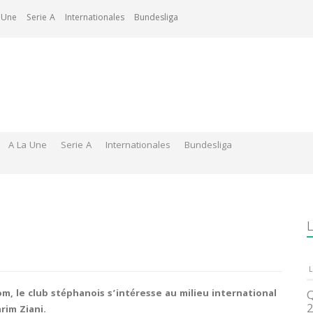
 Une
Serie A
Internationales
Bundesliga
A La Une
Serie A
Internationales
Bundesliga
L
L
om, le club stéphanois s’intéresse au milieu international
Q
2
rim Ziani.