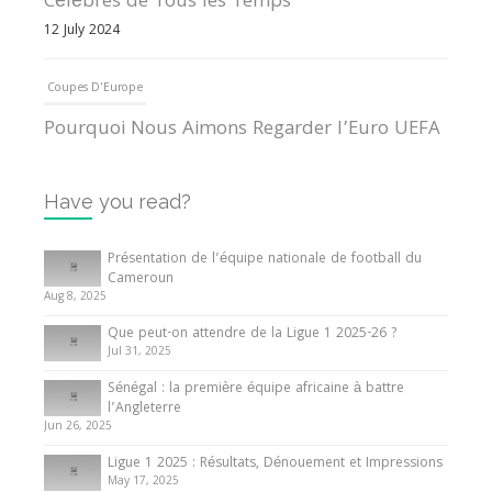
Célèbres de Tous les Temps
12 July 2024
Coupes D'Europe
Pourquoi Nous Aimons Regarder l’Euro UEFA
13 June 2024
Have you read?
Internationales
Tout ce que vous devez savoir sur la Coupe
Présentation de l’équipe nationale de football du
d’Afrique des Nations
Cameroun
Aug 8, 2025
10 May 2024
Que peut-on attendre de la Ligue 1 2025-26 ?
Jul 31, 2025
Internationales
Sénégal : la première équipe africaine à battre
Présentation de l’équipe nationale de football
l’Angleterre
du Cameroun
Jun 26, 2025
8 August 2025
Ligue 1 2025 : Résultats, Dénouement et Impressions
May 17, 2025