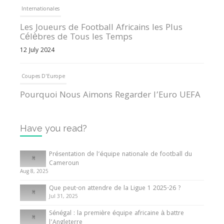
Internationales
Les Joueurs de Football Africains les Plus
Célèbres de Tous les Temps
12 July 2024
Coupes D'Europe
Pourquoi Nous Aimons Regarder l’Euro UEFA
13 June 2024
Have you read?
Internationales
Tout ce que vous devez savoir sur la Coupe
Présentation de l’équipe nationale de football du
d’Afrique des Nations
Cameroun
Aug 8, 2025
10 May 2024
Que peut-on attendre de la Ligue 1 2025-26 ?
Jul 31, 2025
Internationales
Sénégal : la première équipe africaine à battre
Présentation de l’équipe nationale de football
l’Angleterre