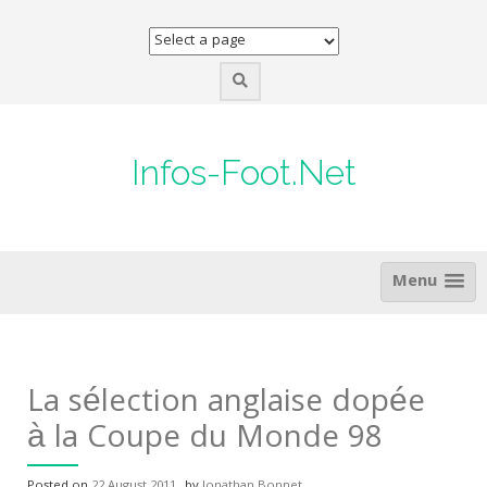
Skip
to
content
Infos-Foot.Net
Menu
La sélection anglaise dopée
à la Coupe du Monde 98
Posted on
22 August 2011
by
Jonathan Bonnet