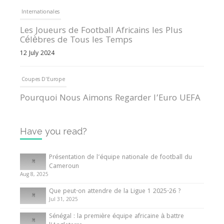
Internationales
Les Joueurs de Football Africains les Plus
Célèbres de Tous les Temps
12 July 2024
Coupes D'Europe
Pourquoi Nous Aimons Regarder l’Euro UEFA
13 June 2024
Have you read?
Internationales
Tout ce que vous devez savoir sur la Coupe
Présentation de l’équipe nationale de football du
d’Afrique des Nations
Cameroun
Aug 8, 2025
10 May 2024
Que peut-on attendre de la Ligue 1 2025-26 ?
Jul 31, 2025
Internationales
Sénégal : la première équipe africaine à battre