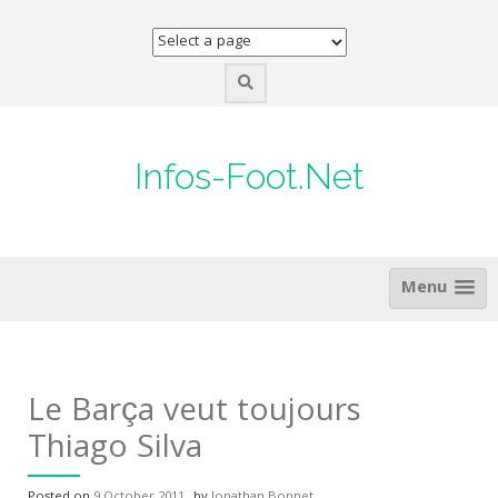
Skip
to
content
Infos-Foot.Net
Menu
Le Barça veut toujours
Thiago Silva
Posted on
9 October 2011
by
Jonathan Bonnet