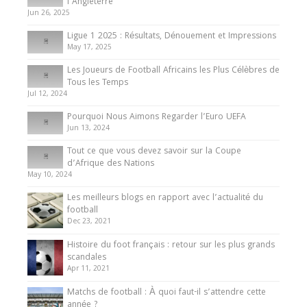
Présentation de l’équipe nationale de football
l’Angleterre
du Cameroun
Jun 26, 2025
8 August 2025
Ligue 1 2025 : Résultats, Dénouement et Impressions
May 17, 2025
Les Joueurs de Football Africains les Plus Célèbres de
Tous les Temps
Jul 12, 2024
Pourquoi Nous Aimons Regarder l’Euro UEFA
Jun 13, 2024
Tout ce que vous devez savoir sur la Coupe
d’Afrique des Nations
May 10, 2024
Les meilleurs blogs en rapport avec l’actualité du
football
Dec 23, 2021
Histoire du foot français : retour sur les plus grands
scandales
Apr 11, 2021
Matchs de football : À quoi faut-il s’attendre cette
année ?