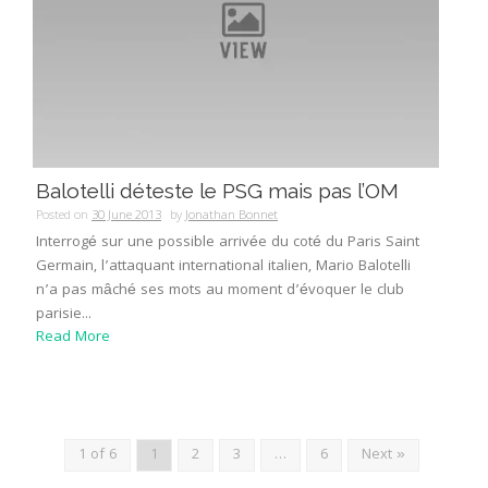
Balotelli déteste le PSG mais pas l’OM
Posted on
30 June 2013
by
Jonathan Bonnet
Interrogé sur une possible arrivée du coté du Paris Saint
Germain, l’attaquant international italien, Mario Balotelli
n’a pas mâché ses mots au moment d’évoquer le club
parisie...
Read More
1 of 6
1
2
3
…
6
Next »