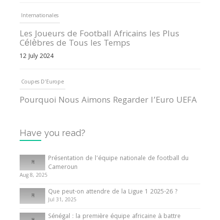
Internationales
Les Joueurs de Football Africains les Plus
Célèbres de Tous les Temps
12 July 2024
Coupes D'Europe
Pourquoi Nous Aimons Regarder l’Euro UEFA
13 June 2024
Have you read?
Internationales
Tout ce que vous devez savoir sur la Coupe
Présentation de l’équipe nationale de football du
d’Afrique des Nations
Cameroun
Aug 8, 2025
10 May 2024
Que peut-on attendre de la Ligue 1 2025-26 ?
Jul 31, 2025
Internationales
Sénégal : la première équipe africaine à battre