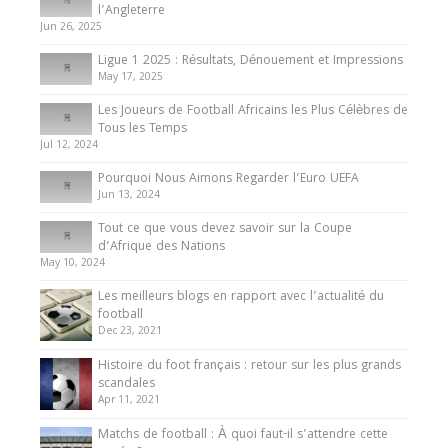
Présentation de l’équipe nationale de football
l’Angleterre
du Cameroun
Jun 26, 2025
8 August 2025
Ligue 1 2025 : Résultats, Dénouement et Impressions
May 17, 2025
Les Joueurs de Football Africains les Plus Célèbres de
Tous les Temps
Jul 12, 2024
Pourquoi Nous Aimons Regarder l’Euro UEFA
Jun 13, 2024
Tout ce que vous devez savoir sur la Coupe
d’Afrique des Nations
May 10, 2024
Les meilleurs blogs en rapport avec l’actualité du
football
Dec 23, 2021
Histoire du foot français : retour sur les plus grands
scandales
Apr 11, 2021
Matchs de football : À quoi faut-il s’attendre cette