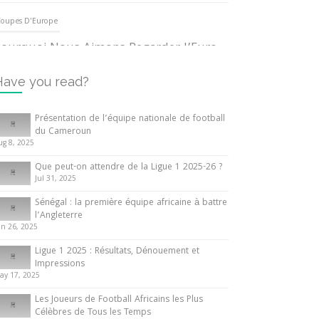
oupes D'Europe
ourquoi Nous Aimons Regarder l’Euro
UEFA
3 June 2024
Have you read?
nternationales
Présentation de l’équipe nationale de football
du Cameroun
out ce que vous devez savoir sur la
ug 8, 2025
oupe d’Afrique des Nations
Que peut-on attendre de la Ligue 1 2025-26 ?
0 May 2024
Jul 31, 2025
Sénégal : la première équipe africaine à battre
nternationales
l’Angleterre
un 26, 2025
résentation de l’équipe nationale de
ootball du Cameroun
Ligue 1 2025 : Résultats, Dénouement et
Impressions
 August 2025
ay 17, 2025
Les Joueurs de Football Africains les Plus
Célèbres de Tous les Temps