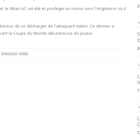
3
 le Milan AC cet été et privilégie un retour vers l’Angleterre où il
I
ésireux de se décharger de l’attaquant italien. Ce dernier a
avant la Coupe du Monde désastreuse du joueur.
S
b
2
,
liverpool
,
milan
L
L
I
1
I
L
C
1