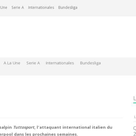
 Une
Serie A
Internationales
Bundesliga
A La Une
Serie A
Internationales
Bundesliga
L
L
nsalpin
Tuttosport
, l’attaquant international italien du
Q
2
iverpool dans les prochaines semaines.