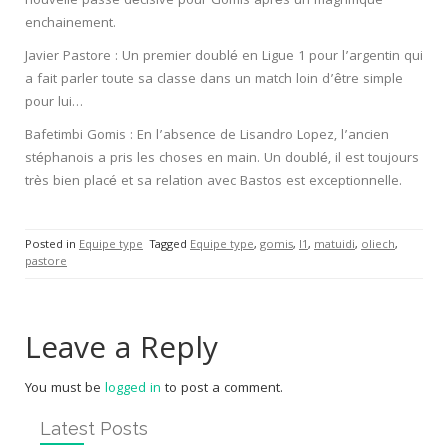
nouvelle passe décisive pour Gomis après un magnifique
enchainement.
Javier Pastore : Un premier doublé en Ligue 1 pour l’argentin qui
a fait parler toute sa classe dans un match loin d’être simple
pour lui…
Bafetimbi Gomis : En l’absence de Lisandro Lopez, l’ancien
stéphanois a pris les choses en main. Un doublé, il est toujours
très bien placé et sa relation avec Bastos est exceptionnelle.
Posted in
Equipe type
Tagged
Equipe type
,
gomis
,
l1
,
matuidi
,
oliech
,
pastore
Leave a Reply
You must be
logged in
to post a comment.
Latest Posts