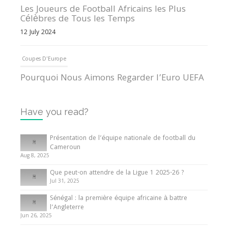
Les Joueurs de Football Africains les Plus
Célèbres de Tous les Temps
12 July 2024
Coupes D'Europe
Pourquoi Nous Aimons Regarder l’Euro UEFA
13 June 2024
Have you read?
Internationales
Tout ce que vous devez savoir sur la Coupe
Présentation de l’équipe nationale de football du
d’Afrique des Nations
Cameroun
Aug 8, 2025
10 May 2024
Que peut-on attendre de la Ligue 1 2025-26 ?
Jul 31, 2025
Internationales
Sénégal : la première équipe africaine à battre
Présentation de l’équipe nationale de football
l’Angleterre
du Cameroun
Jun 26, 2025