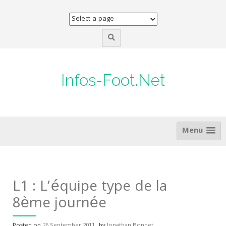
Skip
to
content
Infos-Foot.Net
Menu
L1 : L’équipe type de la
8ème journée
Posted on
26 September 2011
by
Jonathan Bonnet