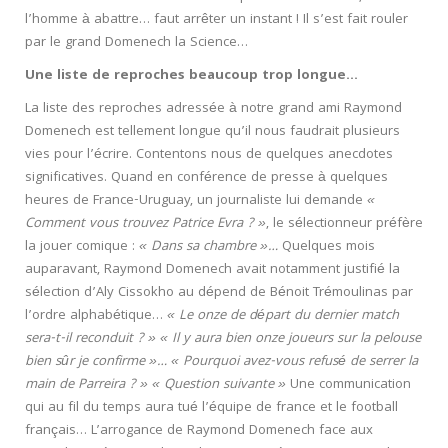
l’homme à abattre… faut arrêter un instant ! Il s’est fait rouler
par le grand Domenech la Science…
Une liste de reproches beaucoup trop longue…
La liste des reproches adressée à notre grand ami Raymond
Domenech est tellement longue qu’il nous faudrait plusieurs
vies pour l’écrire. Contentons nous de quelques anecdotes
significatives. Quand en conférence de presse à quelques
heures de France-Uruguay, un journaliste lui demande
«
Comment vous trouvez Patrice Evra ? »
, le sélectionneur préfère
la jouer comique :
« Dans sa chambre »…
Quelques mois
auparavant, Raymond Domenech avait notamment justifié la
sélection d’Aly Cissokho au dépend de Bénoit Trémoulinas par
l’ordre alphabétique…
« Le onze de départ du dernier match
sera-t-il reconduit ? » « Il y aura bien onze joueurs sur la pelouse
bien sûr je confirme »… « Pourquoi avez-vous refusé de serrer la
main de Parreira ? » « Question suivante »
Une communication
qui au fil du temps aura tué l’équipe de france et le football
français…
L’arrogance de Raymond Domenech face aux