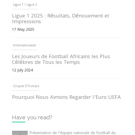
Ligue 1 / Ligue 2
Ligue 1 2025 : Résultats, Dénouement et
Impressions
17 May 2025
Internationales
Les Joueurs de Football Africains les Plus
Célèbres de Tous les Temps
12 July 2024
Coupes D'Europe
Pourquoi Nous Aimons Regarder l’Euro UEFA
13 June 2024
Have you read?
Internationales
Tout ce que vous devez savoir sur la Coupe
Présentation de l’équipe nationale de football du