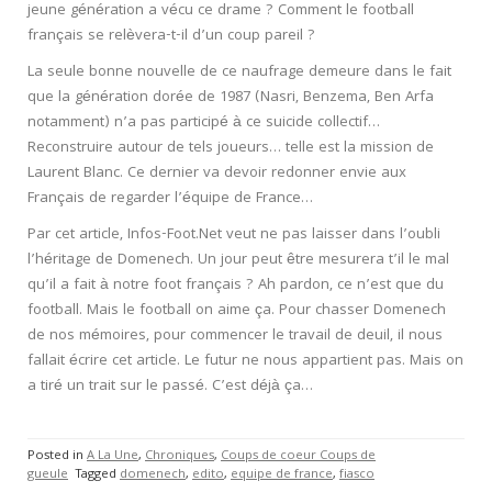
jeune génération a vécu ce drame ? Comment le football
français se relèvera-t-il d’un coup pareil ?
La seule bonne nouvelle de ce naufrage demeure dans le fait
que la génération dorée de 1987 (Nasri, Benzema, Ben Arfa
notamment) n’a pas participé à ce suicide collectif…
Reconstruire autour de tels joueurs… telle est la mission de
Laurent Blanc. Ce dernier va devoir redonner envie aux
Français de regarder l’équipe de France…
Par cet article, Infos-Foot.Net veut ne pas laisser dans l’oubli
l’héritage de Domenech. Un jour peut être mesurera t’il le mal
qu’il a fait à notre foot français ? Ah pardon, ce n’est que du
football. Mais le football on aime ça. Pour chasser Domenech
de nos mémoires, pour commencer le travail de deuil, il nous
fallait écrire cet article. Le futur ne nous appartient pas. Mais on
a tiré un trait sur le passé. C’est déjà ça…
Posted in
A La Une
,
Chroniques
,
Coups de coeur Coups de
gueule
Tagged
domenech
,
edito
,
equipe de france
,
fiasco