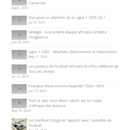
d’Afrique des Nations
Cameroun
Aug 8, 2025
10 May 2024
Que peut-on attendre de la Ligue 1 2025-26 ?
Jul 31, 2025
Internationales
Sénégal : la première équipe africaine à battre
Présentation de l’équipe nationale de football
l’Angleterre
du Cameroun
Jun 26, 2025
8 August 2025
Ligue 1 2025 : Résultats, Dénouement et Impressions
May 17, 2025
Les Joueurs de Football Africains les Plus Célèbres de
Tous les Temps
Jul 12, 2024
Pourquoi Nous Aimons Regarder l’Euro UEFA
Jun 13, 2024
Tout ce que vous devez savoir sur la Coupe
d’Afrique des Nations
May 10, 2024
Les meilleurs blogs en rapport avec l’actualité du
football