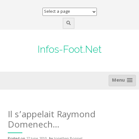
Skip
to
content
Infos-Foot.Net
Menu
Il s’appelait Raymond
Domenech…
Posted on
27 June 2010
by
Jonathan Bonnet