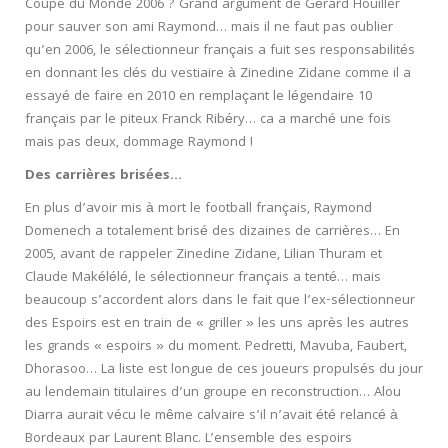
Coupe du Monde 2006 ? Grand argument de Gérard Houiller
pour sauver son ami Raymond… mais il ne faut pas oublier
qu’en 2006, le sélectionneur français a fuit ses responsabilités
en donnant les clés du vestiaire à Zinedine Zidane comme il a
essayé de faire en 2010 en remplaçant le légendaire 10
français par le piteux Franck Ribéry… ca a marché une fois
mais pas deux, dommage Raymond !
Des carrières brisées…
En plus d’avoir mis à mort le football français, Raymond
Domenech a totalement brisé des dizaines de carrières… En
2005, avant de rappeler Zinedine Zidane, Lilian Thuram et
Claude Makélélé, le sélectionneur français a tenté… mais
beaucoup s’accordent alors dans le fait que l’ex-sélectionneur
des Espoirs est en train de « griller » les uns après les autres
les grands « espoirs » du moment. Pedretti, Mavuba, Faubert,
Dhorasoo… La liste est longue de ces joueurs propulsés du jour
au lendemain titulaires d’un groupe en reconstruction… Alou
Diarra aurait vécu le même calvaire s’il n’avait été relancé à
Bordeaux par Laurent Blanc. L’ensemble des espoirs