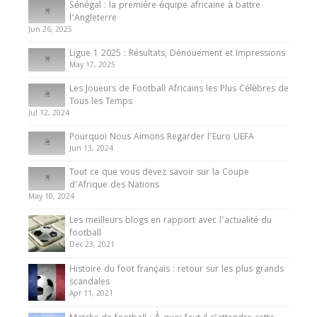
Sénégal : la première équipe africaine à battre
Présentation de l’équipe nationale de football
l’Angleterre
du Cameroun
Jun 26, 2025
8 August 2025
Ligue 1 2025 : Résultats, Dénouement et Impressions
May 17, 2025
Les Joueurs de Football Africains les Plus Célèbres de
Tous les Temps
Jul 12, 2024
Pourquoi Nous Aimons Regarder l’Euro UEFA
Jun 13, 2024
Tout ce que vous devez savoir sur la Coupe
d’Afrique des Nations
May 10, 2024
Les meilleurs blogs en rapport avec l’actualité du
football
Dec 23, 2021
Histoire du foot français : retour sur les plus grands
scandales
Apr 11, 2021