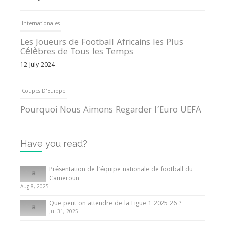
Internationales
Les Joueurs de Football Africains les Plus
Célèbres de Tous les Temps
12 July 2024
Coupes D'Europe
Pourquoi Nous Aimons Regarder l’Euro UEFA
13 June 2024
Have you read?
Internationales
Tout ce que vous devez savoir sur la Coupe
Présentation de l’équipe nationale de football du
d’Afrique des Nations
Cameroun
Aug 8, 2025
10 May 2024
Que peut-on attendre de la Ligue 1 2025-26 ?
Jul 31, 2025
Internationales