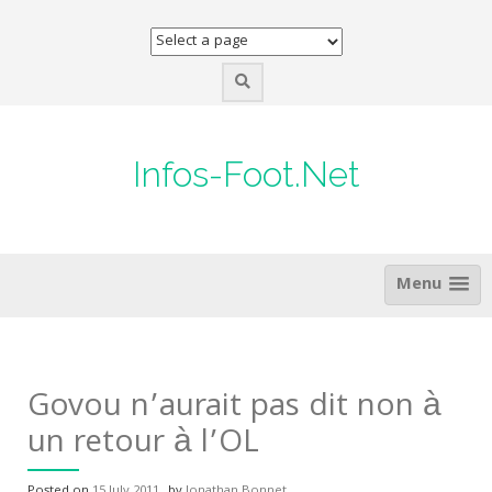
Skip
to
content
Infos-Foot.Net
Menu
Govou n’aurait pas dit non à
un retour à l’OL
Posted on
15 July 2011
by
Jonathan Bonnet