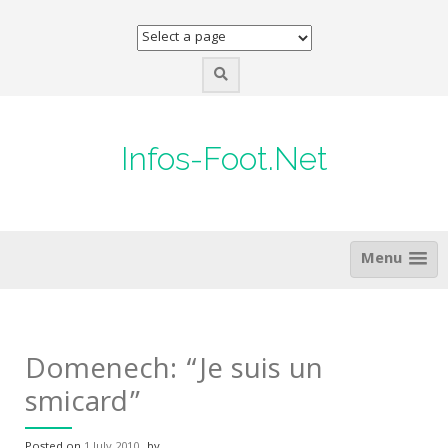
Skip
to
content
Infos-Foot.Net
Menu
Domenech: “Je suis un
smicard”
Posted on
1 July 2010
by