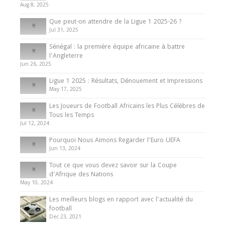
Aug 8, 2025
10 May 2024
Que peut-on attendre de la Ligue 1 2025-26 ?
Jul 31, 2025
Internationales
Sénégal : la première équipe africaine à battre
Présentation de l’équipe nationale de football
l’Angleterre
du Cameroun
Jun 26, 2025
8 August 2025
Ligue 1 2025 : Résultats, Dénouement et Impressions
May 17, 2025
Les Joueurs de Football Africains les Plus Célèbres de
Tous les Temps
Jul 12, 2024
Pourquoi Nous Aimons Regarder l’Euro UEFA
Jun 13, 2024
Tout ce que vous devez savoir sur la Coupe
d’Afrique des Nations
May 10, 2024
Les meilleurs blogs en rapport avec l’actualité du
football
Dec 23, 2021