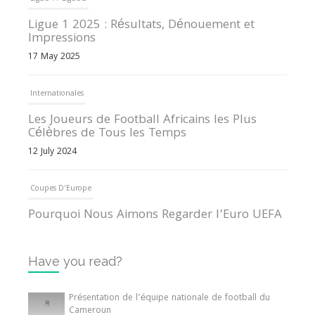
Ligue 1 2025 : Résultats, Dénouement et
Impressions
17 May 2025
Internationales
Les Joueurs de Football Africains les Plus
Célèbres de Tous les Temps
12 July 2024
Coupes D'Europe
Pourquoi Nous Aimons Regarder l’Euro UEFA
13 June 2024
Have you read?
Internationales
Tout ce que vous devez savoir sur la Coupe
Présentation de l’équipe nationale de football du
d’Afrique des Nations
Cameroun