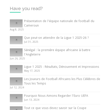
Have you read?
Internationales
Tout ce que vous devez savoir sur la Coupe
Présentation de l’équipe nationale de football du
d’Afrique des Nations
Cameroun
Aug 8, 2025
10 May 2024
Que peut-on attendre de la Ligue 1 2025-26 ?
Jul 31, 2025
Internationales
Sénégal : la première équipe africaine à battre
Présentation de l’équipe nationale de football
l’Angleterre
du Cameroun
Jun 26, 2025
8 August 2025
Ligue 1 2025 : Résultats, Dénouement et Impressions
May 17, 2025
Les Joueurs de Football Africains les Plus Célèbres de
Tous les Temps
Jul 12, 2024
Pourquoi Nous Aimons Regarder l’Euro UEFA
Jun 13, 2024
Tout ce que vous devez savoir sur la Coupe