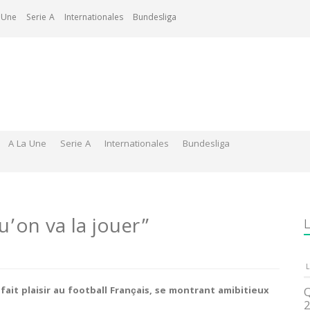
 Une
Serie A
Internationales
Bundesliga
A La Une
Serie A
Internationales
Bundesliga
’on va la jouer”
L
L
fait plaisir au football Français, se montrant amibitieux
Q
2