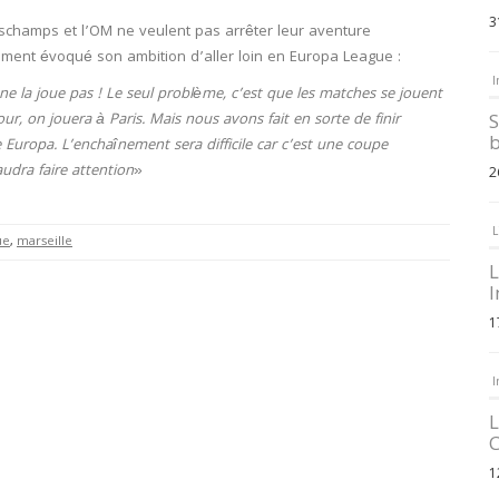
3
eschamps et l’OM ne veulent pas arrêter leur aventure
ement évoqué son ambition d’aller loin en Europa League :
I
 ne la joue pas
! Le seul problème, c’est que les matches se jouent
our, on jouera à Paris. Mais nous avons fait en sorte de finir
S
b
 Europa. L’enchaînement sera difficile car c’est une coupe
audra faire attention
»
2
L
ue
,
marseille
L
I
1
I
L
C
1