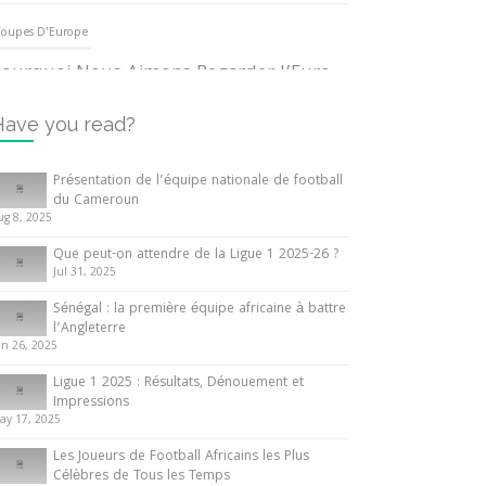
oupes D'Europe
ourquoi Nous Aimons Regarder l’Euro
UEFA
3 June 2024
Have you read?
nternationales
Présentation de l’équipe nationale de football
du Cameroun
out ce que vous devez savoir sur la
ug 8, 2025
oupe d’Afrique des Nations
Que peut-on attendre de la Ligue 1 2025-26 ?
0 May 2024
Jul 31, 2025
Sénégal : la première équipe africaine à battre
nternationales
l’Angleterre
un 26, 2025
résentation de l’équipe nationale de
ootball du Cameroun
Ligue 1 2025 : Résultats, Dénouement et
Impressions
 August 2025
ay 17, 2025
Les Joueurs de Football Africains les Plus
Célèbres de Tous les Temps