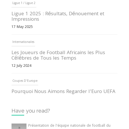
Ligue 1 / Ligue 2
Ligue 1 2025 : Résultats, Dénouement et
Impressions
17 May 2025
Internationales
Les Joueurs de Football Africains les Plus
Célèbres de Tous les Temps
12 July 2024
Coupes D'Europe
Pourquoi Nous Aimons Regarder l’Euro UEFA
13 June 2024
Have you read?
Internationales
Tout ce que vous devez savoir sur la Coupe
Présentation de l’équipe nationale de football du