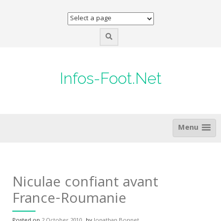
Skip
to
content
Infos-Foot.Net
Menu
Niculae confiant avant
France-Roumanie
Posted on
2 October 2010
by
Jonathan Bonnet