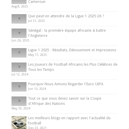
d’Afrique des Nations
Cameroun
Aug 8, 2025
10 May 2024
Que peut-on attendre de la Ligue 1 2025-26 ?
Jul 31, 2025
Internationales
Sénégal : la première équipe africaine à battre
Présentation de l’équipe nationale de football
l’Angleterre
du Cameroun
Jun 26, 2025
8 August 2025
Ligue 1 2025 : Résultats, Dénouement et Impressions
May 17, 2025
Les Joueurs de Football Africains les Plus Célèbres de
Tous les Temps
Jul 12, 2024
Pourquoi Nous Aimons Regarder l’Euro UEFA
Jun 13, 2024
Tout ce que vous devez savoir sur la Coupe
d’Afrique des Nations
May 10, 2024
Les meilleurs blogs en rapport avec l’actualité du
football
Dec 23, 2021