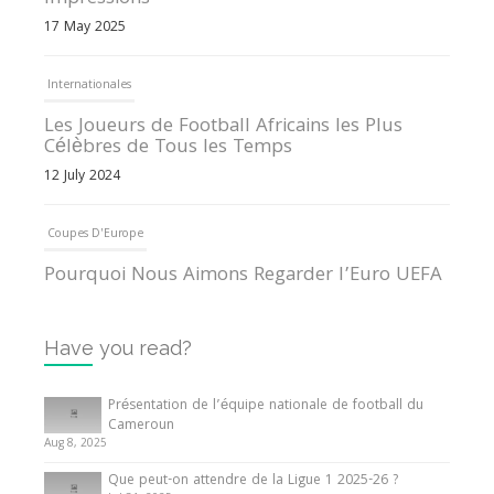
17 May 2025
Internationales
Les Joueurs de Football Africains les Plus
Célèbres de Tous les Temps
12 July 2024
Coupes D'Europe
Pourquoi Nous Aimons Regarder l’Euro UEFA
13 June 2024
Have you read?
Internationales
Tout ce que vous devez savoir sur la Coupe
Présentation de l’équipe nationale de football du
d’Afrique des Nations
Cameroun
Aug 8, 2025
10 May 2024
Que peut-on attendre de la Ligue 1 2025-26 ?