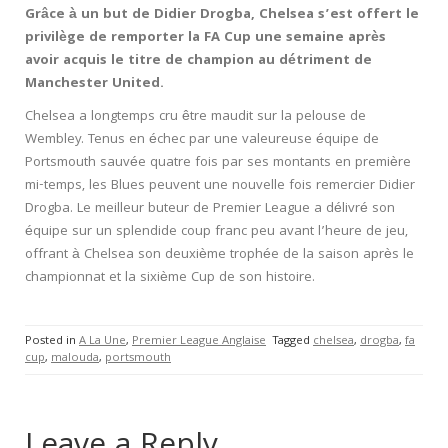
Grâce à un but de Didier Drogba, Chelsea s’est offert le
privilège de remporter la FA Cup une semaine après
avoir acquis le titre de champion au détriment de
Manchester United.
Chelsea a longtemps cru être maudit sur la pelouse de
Wembley. Tenus en échec par une valeureuse équipe de
Portsmouth sauvée quatre fois par ses montants en première
mi-temps, les Blues peuvent une nouvelle fois remercier Didier
Drogba. Le meilleur buteur de Premier League a délivré son
équipe sur un splendide coup franc peu avant l’heure de jeu,
offrant à Chelsea son deuxième trophée de la saison après le
championnat et la sixième Cup de son histoire.
Posted in
A La Une
,
Premier League Anglaise
Tagged
chelsea
,
drogba
,
fa
cup
,
malouda
,
portsmouth
Leave a Reply