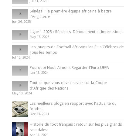
Jul 31, 2025
Internationales
Sénégal : la première équipe africaine à battre
Présentation de l’équipe nationale de football
l’Angleterre
du Cameroun
Jun 26, 2025
8 August 2025
Ligue 1 2025 : Résultats, Dénouement et Impressions
May 17, 2025
Les Joueurs de Football Africains les Plus Célèbres de
Tous les Temps
Jul 12, 2024
Pourquoi Nous Aimons Regarder l’Euro UEFA
Jun 13, 2024
Tout ce que vous devez savoir sur la Coupe
d’Afrique des Nations
May 10, 2024
Les meilleurs blogs en rapport avec l’actualité du
football
Dec 23, 2021
Histoire du foot français : retour sur les plus grands
scandales
Apr 11, 2021