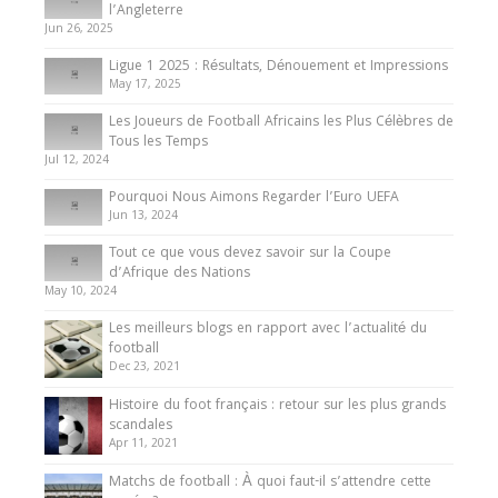
Présentation de l’équipe nationale de football
l’Angleterre
du Cameroun
Jun 26, 2025
8 August 2025
Ligue 1 2025 : Résultats, Dénouement et Impressions
May 17, 2025
Les Joueurs de Football Africains les Plus Célèbres de
Tous les Temps
Jul 12, 2024
Pourquoi Nous Aimons Regarder l’Euro UEFA
Jun 13, 2024
Tout ce que vous devez savoir sur la Coupe
d’Afrique des Nations
May 10, 2024
Les meilleurs blogs en rapport avec l’actualité du
football
Dec 23, 2021
Histoire du foot français : retour sur les plus grands
scandales
Apr 11, 2021
Matchs de football : À quoi faut-il s’attendre cette