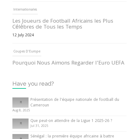
Internationales
Les Joueurs de Football Africains les Plus
Célèbres de Tous les Temps
12 July 2024
Coupes D'Europe
Pourquoi Nous Aimons Regarder l’Euro UEFA
13 June 2024
Have you read?
Internationales
Tout ce que vous devez savoir sur la Coupe
Présentation de l’équipe nationale de football du
d’Afrique des Nations
Cameroun
Aug 8, 2025
10 May 2024
Que peut-on attendre de la Ligue 1 2025-26 ?
Jul 31, 2025
Internationales
Sénégal : la première équipe africaine à battre