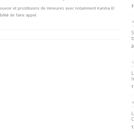
3
ouvoir et prostituions de mineures avec notamment Karima El
ilité de faire appel.
I
S
b
2
L
L
I
1
I
L
C
1