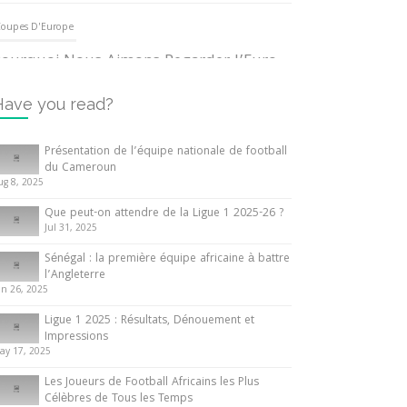
oupes D'Europe
ourquoi Nous Aimons Regarder l’Euro
UEFA
3 June 2024
Have you read?
nternationales
Présentation de l’équipe nationale de football
du Cameroun
out ce que vous devez savoir sur la
ug 8, 2025
oupe d’Afrique des Nations
Que peut-on attendre de la Ligue 1 2025-26 ?
0 May 2024
Jul 31, 2025
Sénégal : la première équipe africaine à battre
nternationales
l’Angleterre
un 26, 2025
résentation de l’équipe nationale de
ootball du Cameroun
Ligue 1 2025 : Résultats, Dénouement et
Impressions
 August 2025
ay 17, 2025
Les Joueurs de Football Africains les Plus
Célèbres de Tous les Temps