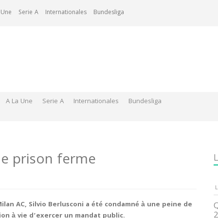
 Une
Serie A
Internationales
Bundesliga
A La Une
Serie A
Internationales
Bundesliga
de prison ferme
L
L
Milan AC, Silvio Berlusconi a été condamné à une peine de
Q
2
ion à vie d’exercer un mandat public.