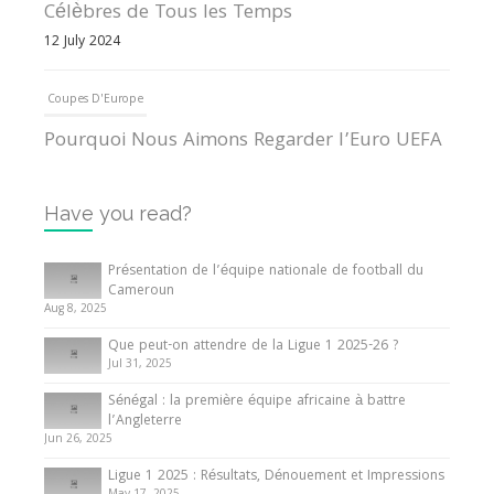
Célèbres de Tous les Temps
12 July 2024
Coupes D'Europe
Pourquoi Nous Aimons Regarder l’Euro UEFA
13 June 2024
Have you read?
Internationales
Tout ce que vous devez savoir sur la Coupe
Présentation de l’équipe nationale de football du
d’Afrique des Nations
Cameroun
Aug 8, 2025
10 May 2024
Que peut-on attendre de la Ligue 1 2025-26 ?
Jul 31, 2025
Internationales
Sénégal : la première équipe africaine à battre
Présentation de l’équipe nationale de football
l’Angleterre
du Cameroun
Jun 26, 2025
8 August 2025
Ligue 1 2025 : Résultats, Dénouement et Impressions