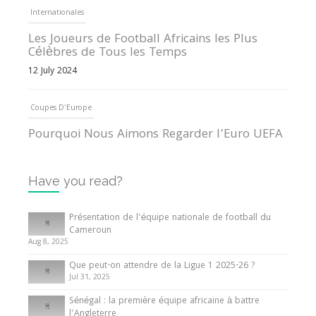
Internationales
Les Joueurs de Football Africains les Plus
Célèbres de Tous les Temps
12 July 2024
Coupes D'Europe
Pourquoi Nous Aimons Regarder l’Euro UEFA
13 June 2024
Have you read?
Internationales
Tout ce que vous devez savoir sur la Coupe
Présentation de l’équipe nationale de football du
d’Afrique des Nations
Cameroun
Aug 8, 2025
10 May 2024
Que peut-on attendre de la Ligue 1 2025-26 ?
Jul 31, 2025
Internationales
Sénégal : la première équipe africaine à battre
Présentation de l’équipe nationale de football
l’Angleterre