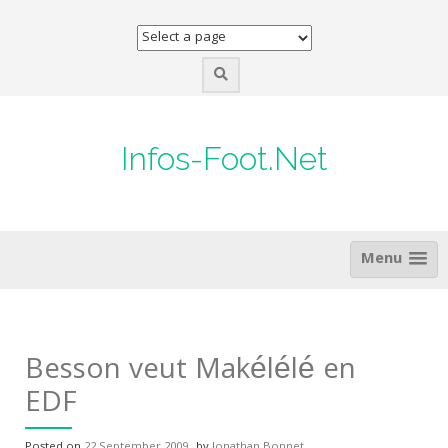
Skip
to
content
Infos-Foot.Net
Menu
Besson veut Makélélé en
EDF
Posted on
22 September 2009
by
Jonathan Bonnet