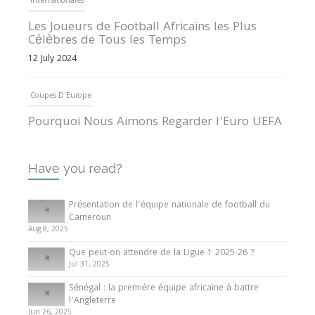
Internationales
Les Joueurs de Football Africains les Plus
Célèbres de Tous les Temps
12 July 2024
Coupes D'Europe
Pourquoi Nous Aimons Regarder l’Euro UEFA
13 June 2024
Have you read?
Internationales
Tout ce que vous devez savoir sur la Coupe
Présentation de l’équipe nationale de football du
d’Afrique des Nations
Cameroun
Aug 8, 2025
10 May 2024
Que peut-on attendre de la Ligue 1 2025-26 ?
Jul 31, 2025
Internationales
Sénégal : la première équipe africaine à battre
Présentation de l’équipe nationale de football
l’Angleterre
du Cameroun
Jun 26, 2025