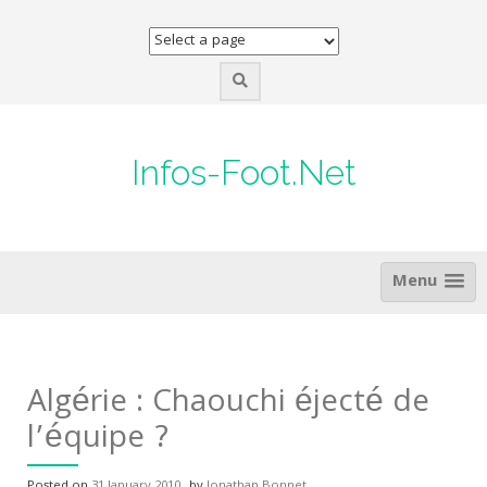
Skip
to
content
Infos-Foot.Net
Menu
Algérie : Chaouchi éjecté de
l’équipe ?
Posted on
31 January 2010
by
Jonathan Bonnet