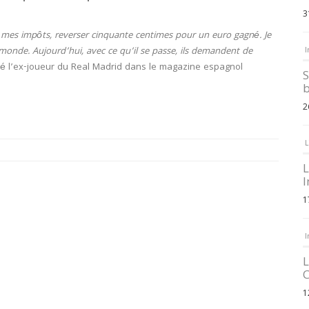
3
 mes impôts, reverser cinquante centimes pour un euro gagné. Je
onde. Aujourd’hui, avec ce qu’il se passe, ils demandent de
I
ué l’ex-joueur du Real Madrid dans le magazine espagnol
S
b
2
L
L
I
1
I
L
C
1