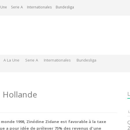
 Une
Serie A
Internationales
Bundesliga
A La Une
Serie A
Internationales
Bundesliga
e Hollande
L
L
 monde 1998, Zinédine Zidane est favorable à la taxe
Q
2
que a pour idée de prélever 75% des revenus d’une