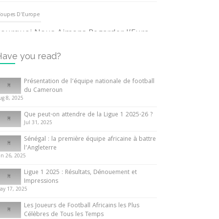
oupes D'Europe
ourquoi Nous Aimons Regarder l’Euro
UEFA
3 June 2024
Have you read?
nternationales
Présentation de l’équipe nationale de football
du Cameroun
out ce que vous devez savoir sur la
ug 8, 2025
oupe d’Afrique des Nations
Que peut-on attendre de la Ligue 1 2025-26 ?
0 May 2024
Jul 31, 2025
Sénégal : la première équipe africaine à battre
nternationales
l’Angleterre
un 26, 2025
résentation de l’équipe nationale de
ootball du Cameroun
Ligue 1 2025 : Résultats, Dénouement et
Impressions
 August 2025
ay 17, 2025
Les Joueurs de Football Africains les Plus
Célèbres de Tous les Temps