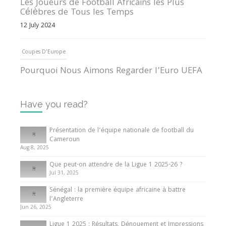
Les Joueurs de Football Africains les Plus
Célèbres de Tous les Temps
12 July 2024
Coupes D'Europe
Pourquoi Nous Aimons Regarder l’Euro UEFA
13 June 2024
Have you read?
Internationales
Tout ce que vous devez savoir sur la Coupe
Présentation de l’équipe nationale de football du
d’Afrique des Nations
Cameroun
Aug 8, 2025
10 May 2024
Que peut-on attendre de la Ligue 1 2025-26 ?
Jul 31, 2025
Internationales
Sénégal : la première équipe africaine à battre
Présentation de l’équipe nationale de football
l’Angleterre
du Cameroun
Jun 26, 2025
8 August 2025
Ligue 1 2025 : Résultats, Dénouement et Impressions