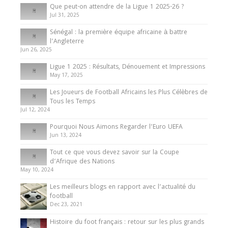
Que peut-on attendre de la Ligue 1 2025-26 ?
Jul 31, 2025
Internationales
Sénégal : la première équipe africaine à battre
Présentation de l’équipe nationale de football
l’Angleterre
du Cameroun
Jun 26, 2025
8 August 2025
Ligue 1 2025 : Résultats, Dénouement et Impressions
May 17, 2025
Les Joueurs de Football Africains les Plus Célèbres de
Tous les Temps
Jul 12, 2024
Pourquoi Nous Aimons Regarder l’Euro UEFA
Jun 13, 2024
Tout ce que vous devez savoir sur la Coupe
d’Afrique des Nations
May 10, 2024
Les meilleurs blogs en rapport avec l’actualité du
football
Dec 23, 2021
Histoire du foot français : retour sur les plus grands