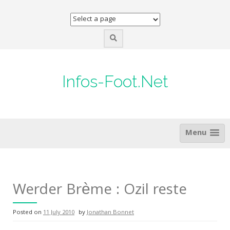
Skip
to
content
Infos-Foot.Net
Menu
Werder Brème : Ozil reste
Posted on
11 July 2010
by
Jonathan Bonnet