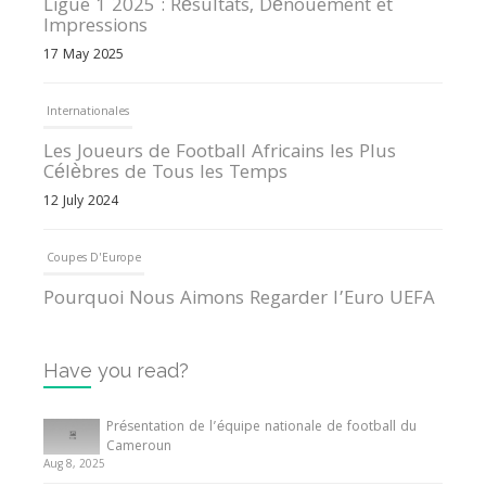
Ligue 1 2025 : Résultats, Dénouement et
Impressions
17 May 2025
Internationales
Les Joueurs de Football Africains les Plus
Célèbres de Tous les Temps
12 July 2024
Coupes D'Europe
Pourquoi Nous Aimons Regarder l’Euro UEFA
13 June 2024
Have you read?
Internationales
Tout ce que vous devez savoir sur la Coupe
Présentation de l’équipe nationale de football du
d’Afrique des Nations
Cameroun
Aug 8, 2025
10 May 2024