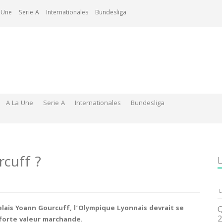
 Une
Serie A
Internationales
Bundesliga
A La Une
Serie A
Internationales
Bundesliga
cuff ?
L
L
elais Yoann Gourcuff, l’Olympique Lyonnais devrait se
Q
2
 forte valeur marchande.