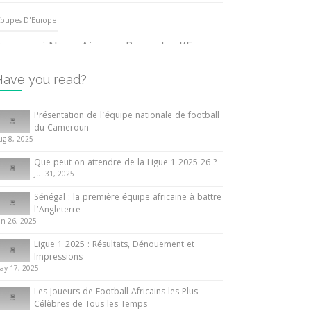
oupes D'Europe
ourquoi Nous Aimons Regarder l’Euro
UEFA
3 June 2024
Have you read?
nternationales
Présentation de l’équipe nationale de football
du Cameroun
out ce que vous devez savoir sur la
ug 8, 2025
oupe d’Afrique des Nations
Que peut-on attendre de la Ligue 1 2025-26 ?
0 May 2024
Jul 31, 2025
Sénégal : la première équipe africaine à battre
nternationales
l’Angleterre
un 26, 2025
résentation de l’équipe nationale de
ootball du Cameroun
Ligue 1 2025 : Résultats, Dénouement et
Impressions
 August 2025
ay 17, 2025
Les Joueurs de Football Africains les Plus
Célèbres de Tous les Temps