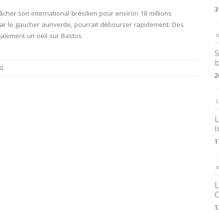
3
lâcher son international brésilien pour environ 18 millions
ar le gaucher auriverde, pourrait débourser rapidement. Des
 également un oeil sur Bastos.
I
S
b
ol
2
L
L
I
1
I
L
C
1