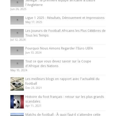
Sénégal : la première équipe africaine à battre
Présentation de l’équipe nationale de football
l’Angleterre
du Cameroun
Jun 26, 2025
8 August 2025
Ligue 1 2025 : Résultats, Dénouement et Impressions
May 17, 2025
Les Joueurs de Football Africains les Plus Célèbres de
Tous les Temps
Jul 12, 2024
Pourquoi Nous Aimons Regarder l’Euro UEFA
Jun 13, 2024
Tout ce que vous devez savoir sur la Coupe
d’Afrique des Nations
May 10, 2024
Les meilleurs blogs en rapport avec l’actualité du
football
Dec 23, 2021
Histoire du foot français : retour sur les plus grands
scandales
Apr 11, 2021
Matchs de football : À quoi faut-il s’attendre cette