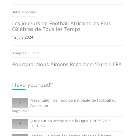
Internationales
Les Joueurs de Football Africains les Plus
Célèbres de Tous les Temps
12 July 2024
Coupes D'Europe
Pourquoi Nous Aimons Regarder l’Euro UEFA
13 June 2024
Have you read?
Internationales
Tout ce que vous devez savoir sur la Coupe
Présentation de l’équipe nationale de football du
d’Afrique des Nations
Cameroun
Aug 8, 2025
10 May 2024
Que peut-on attendre de la Ligue 1 2025-26 ?
Jul 31, 2025
Internationales