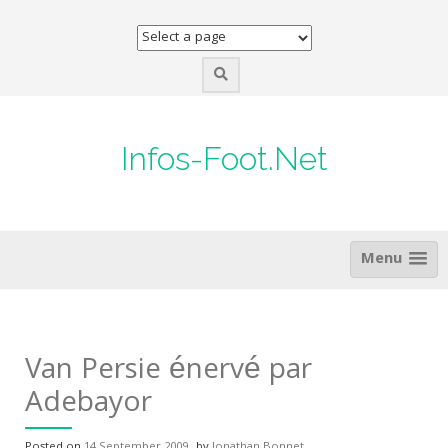
Skip
to
content
Infos-Foot.Net
Menu
Van Persie énervé par
Adebayor
Posted on
14 September 2009
by
Jonathan Bonnet