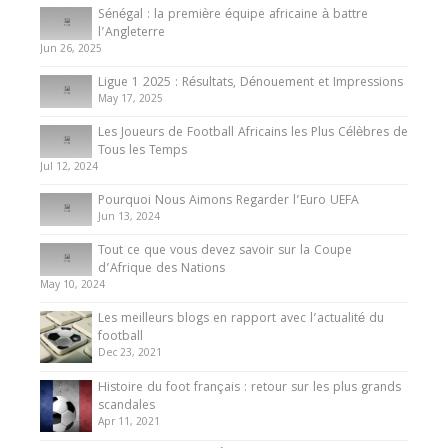
Sénégal : la première équipe africaine à battre
Présentation de l’équipe nationale de football
l’Angleterre
du Cameroun
Jun 26, 2025
8 August 2025
Ligue 1 2025 : Résultats, Dénouement et Impressions
May 17, 2025
Les Joueurs de Football Africains les Plus Célèbres de
Tous les Temps
Jul 12, 2024
Pourquoi Nous Aimons Regarder l’Euro UEFA
Jun 13, 2024
Tout ce que vous devez savoir sur la Coupe
d’Afrique des Nations
May 10, 2024
Les meilleurs blogs en rapport avec l’actualité du
football
Dec 23, 2021
Histoire du foot français : retour sur les plus grands
scandales
Apr 11, 2021