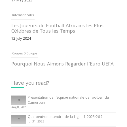
17 May 2025
Internationales
Les Joueurs de Football Africains les Plus
Célèbres de Tous les Temps
12 July 2024
Coupes D'Europe
Pourquoi Nous Aimons Regarder l’Euro UEFA
13 June 2024
Have you read?
Internationales
Tout ce que vous devez savoir sur la Coupe
Présentation de l’équipe nationale de football du
d’Afrique des Nations
Cameroun
Aug 8, 2025
10 May 2024
Que peut-on attendre de la Ligue 1 2025-26 ?
Jul 31, 2025
Internationales