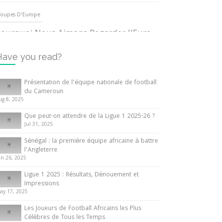
oupes D'Europe
ourquoi Nous Aimons Regarder l’Euro
UEFA
3 June 2024
Have you read?
nternationales
Présentation de l’équipe nationale de football
du Cameroun
out ce que vous devez savoir sur la
ug 8, 2025
oupe d’Afrique des Nations
Que peut-on attendre de la Ligue 1 2025-26 ?
0 May 2024
Jul 31, 2025
Sénégal : la première équipe africaine à battre
nternationales
l’Angleterre
un 26, 2025
résentation de l’équipe nationale de
ootball du Cameroun
Ligue 1 2025 : Résultats, Dénouement et
Impressions
 August 2025
ay 17, 2025
Les Joueurs de Football Africains les Plus
Célèbres de Tous les Temps