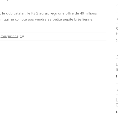
3
 le club catalan, le PSG aurait reçu une offre de 40 millions
ien qui ne compte pas vendre sa petite pépite brésilienne.
I
S
b
,
marquinhos
,
psg
2
L
L
I
1
I
L
C
1