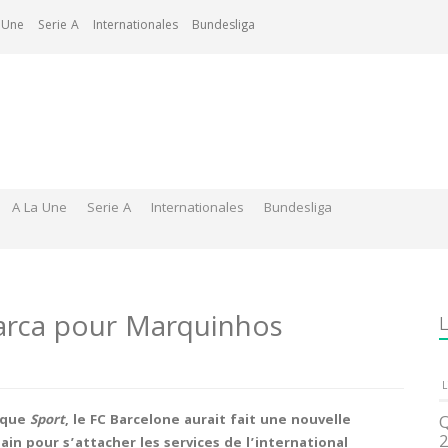
 Une
Serie A
Internationales
Bundesliga
A La Une
Serie A
Internationales
Bundesliga
arca pour Marquinhos
L
L
rique
Sport
, le FC Barcelone aurait fait une nouvelle
Q
2
ain pour s’attacher les services de l’international