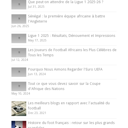
Que peut-on attendre de la Ligue 1 2025-26 ?
Jul 31, 2025
Internationales
Sénégal : la première équipe africaine à battre
Présentation de l’équipe nationale de football
l’Angleterre
du Cameroun
Jun 26, 2025
8 August 2025
Ligue 1 2025 : Résultats, Dénouement et Impressions
May 17, 2025
Les Joueurs de Football Africains les Plus Célèbres de
Tous les Temps
Jul 12, 2024
Pourquoi Nous Aimons Regarder l’Euro UEFA
Jun 13, 2024
Tout ce que vous devez savoir sur la Coupe
d’Afrique des Nations
May 10, 2024
Les meilleurs blogs en rapport avec l’actualité du
football
Dec 23, 2021
Histoire du foot français : retour sur les plus grands