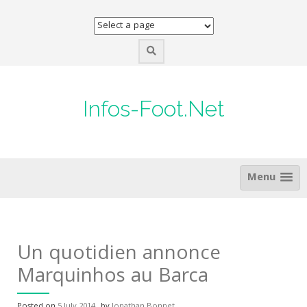
Skip
to
content
Infos-Foot.Net
Menu
Un quotidien annonce
Marquinhos au Barca
Posted on
5 July 2014
by
Jonathan Bonnet