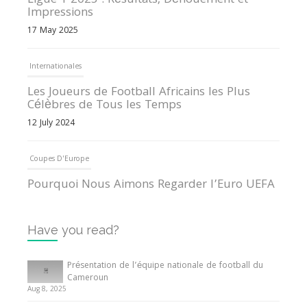
Ligue 1 2025 : Résultats, Dénouement et
Impressions
17 May 2025
Internationales
Les Joueurs de Football Africains les Plus
Célèbres de Tous les Temps
12 July 2024
Coupes D'Europe
Pourquoi Nous Aimons Regarder l’Euro UEFA
13 June 2024
Have you read?
Internationales
Tout ce que vous devez savoir sur la Coupe
Présentation de l’équipe nationale de football du
d’Afrique des Nations
Cameroun
Aug 8, 2025
10 May 2024