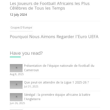
Les Joueurs de Football Africains les Plus
Célèbres de Tous les Temps
12 July 2024
Coupes D'Europe
Pourquoi Nous Aimons Regarder l’Euro UEFA
13 June 2024
Have you read?
Internationales
Tout ce que vous devez savoir sur la Coupe
Présentation de l’équipe nationale de football du
d’Afrique des Nations
Cameroun
Aug 8, 2025
10 May 2024
Que peut-on attendre de la Ligue 1 2025-26 ?
Jul 31, 2025
Internationales
Sénégal : la première équipe africaine à battre
Présentation de l’équipe nationale de football
l’Angleterre
du Cameroun
Jun 26, 2025
8 August 2025