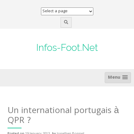
Skip
to
content
Infos-Foot.Net
Menu
Un international portugais à
QPR ?
Posted on
19 January 2013
by
Jonathan Bonnet