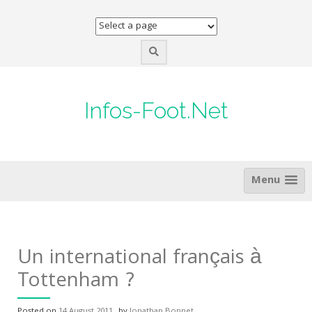
Skip
to
content
Infos-Foot.Net
Menu
Un international français à
Tottenham ?
Posted on
14 August 2011
by
Jonathan Bonnet