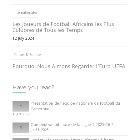
Internationales
Les Joueurs de Football Africains les Plus
Célèbres de Tous les Temps
12 July 2024
Coupes D'Europe
Pourquoi Nous Aimons Regarder l’Euro UEFA
13 June 2024
Have you read?
Internationales
Tout ce que vous devez savoir sur la Coupe
Présentation de l’équipe nationale de football du
d’Afrique des Nations
Cameroun
Aug 8, 2025
10 May 2024
Que peut-on attendre de la Ligue 1 2025-26 ?
Jul 31, 2025
Internationales