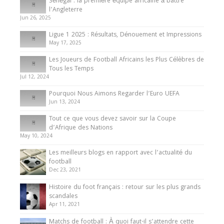
Sénégal : la première équipe africaine à battre
Présentation de l’équipe nationale de football
l’Angleterre
du Cameroun
Jun 26, 2025
8 August 2025
Ligue 1 2025 : Résultats, Dénouement et Impressions
May 17, 2025
Les Joueurs de Football Africains les Plus Célèbres de
Tous les Temps
Jul 12, 2024
Pourquoi Nous Aimons Regarder l’Euro UEFA
Jun 13, 2024
Tout ce que vous devez savoir sur la Coupe
d’Afrique des Nations
May 10, 2024
Les meilleurs blogs en rapport avec l’actualité du
football
Dec 23, 2021
Histoire du foot français : retour sur les plus grands
scandales
Apr 11, 2021
Matchs de football : À quoi faut-il s’attendre cette