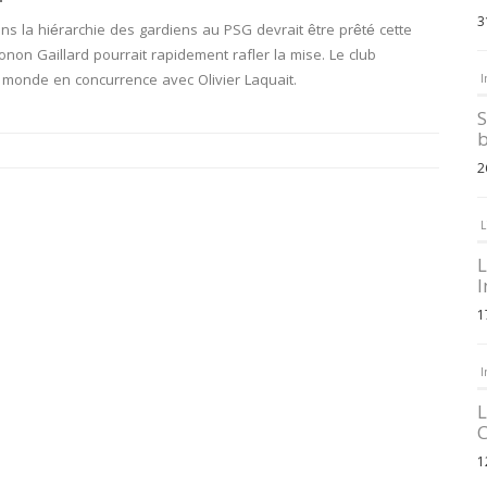
3
ns la hiérarchie des gardiens au PSG devrait être prêté cette
non Gaillard pourrait rapidement rafler la mise. Le club
monde en concurrence avec Olivier Laquait.
I
S
b
2
L
L
I
1
I
L
C
1