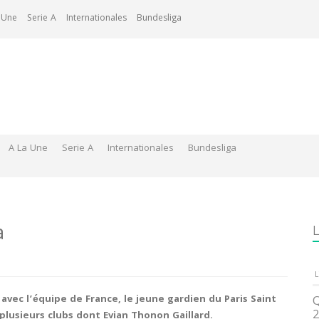
 Une
Serie A
Internationales
Bundesliga
A La Une
Serie A
Internationales
Bundesliga
a
L
L
ec l’équipe de France, le jeune gardien du Paris Saint
Q
2
lusieurs clubs dont Evian Thonon Gaillard.