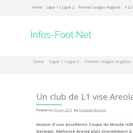
Skip
Home
Ligue 1 / Ligue 2
Premier League Anglaise
A La
to
content
Infos-Foot.Net
Home
Ligue 1 / Ligue 2
Premier League Anglaise
Un club de L1 vise Areol
Posted on
16 July 2013
by
Jonathan Bonnet
Auteur d’une excellente Coupe du Monde U20 av
Germain, Alphonse Areola plait énormément à p