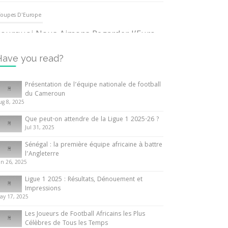
oupes D'Europe
ourquoi Nous Aimons Regarder l’Euro
UEFA
3 June 2024
Have you read?
nternationales
Présentation de l’équipe nationale de football
du Cameroun
out ce que vous devez savoir sur la
ug 8, 2025
oupe d’Afrique des Nations
Que peut-on attendre de la Ligue 1 2025-26 ?
0 May 2024
Jul 31, 2025
Sénégal : la première équipe africaine à battre
nternationales
l’Angleterre
un 26, 2025
résentation de l’équipe nationale de
ootball du Cameroun
Ligue 1 2025 : Résultats, Dénouement et
Impressions
 August 2025
ay 17, 2025
Les Joueurs de Football Africains les Plus
Célèbres de Tous les Temps