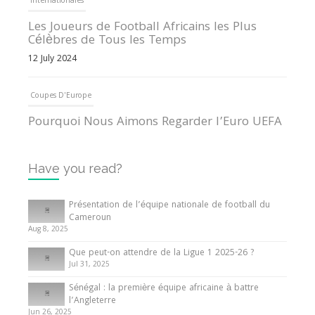
Internationales
Les Joueurs de Football Africains les Plus
Célèbres de Tous les Temps
12 July 2024
Coupes D'Europe
Pourquoi Nous Aimons Regarder l’Euro UEFA
13 June 2024
Have you read?
Internationales
Tout ce que vous devez savoir sur la Coupe
Présentation de l’équipe nationale de football du
d’Afrique des Nations
Cameroun
Aug 8, 2025
10 May 2024
Que peut-on attendre de la Ligue 1 2025-26 ?
Jul 31, 2025
Internationales
Sénégal : la première équipe africaine à battre
Présentation de l’équipe nationale de football
l’Angleterre
du Cameroun
Jun 26, 2025