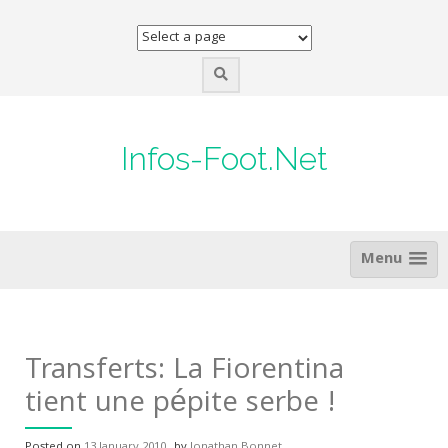
Skip
to
content
Infos-Foot.Net
Menu
Transferts: La Fiorentina
tient une pépite serbe !
Posted on
13 January 2010
by
Jonathan Bonnet