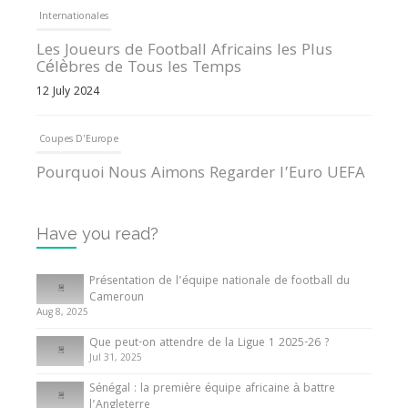
Internationales
Les Joueurs de Football Africains les Plus
Célèbres de Tous les Temps
12 July 2024
Coupes D'Europe
Pourquoi Nous Aimons Regarder l’Euro UEFA
13 June 2024
Have you read?
Internationales
Tout ce que vous devez savoir sur la Coupe
Présentation de l’équipe nationale de football du
d’Afrique des Nations
Cameroun
Aug 8, 2025
10 May 2024
Que peut-on attendre de la Ligue 1 2025-26 ?
Jul 31, 2025
Internationales
Sénégal : la première équipe africaine à battre
Présentation de l’équipe nationale de football
l’Angleterre