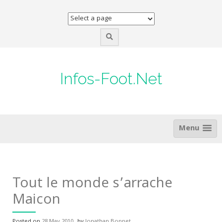
Skip
to
content
Infos-Foot.Net
Menu
Tout le monde s’arrache
Maicon
Posted on
28 May 2010
by
Jonathan Bonnet