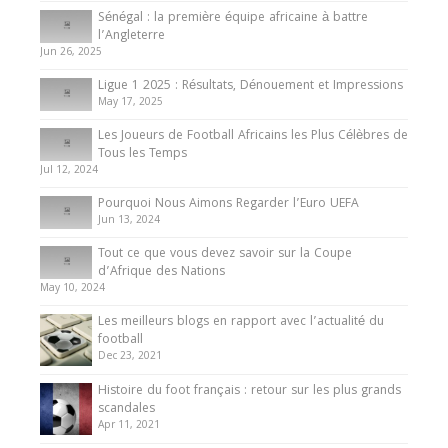
Sénégal : la première équipe africaine à battre
Présentation de l’équipe nationale de football
l’Angleterre
du Cameroun
Jun 26, 2025
8 August 2025
Ligue 1 2025 : Résultats, Dénouement et Impressions
May 17, 2025
Les Joueurs de Football Africains les Plus Célèbres de
Tous les Temps
Jul 12, 2024
Pourquoi Nous Aimons Regarder l’Euro UEFA
Jun 13, 2024
Tout ce que vous devez savoir sur la Coupe
d’Afrique des Nations
May 10, 2024
Les meilleurs blogs en rapport avec l’actualité du
football
Dec 23, 2021
Histoire du foot français : retour sur les plus grands
scandales
Apr 11, 2021