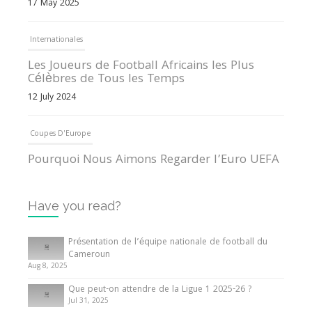
17 May 2025
Internationales
Les Joueurs de Football Africains les Plus
Célèbres de Tous les Temps
12 July 2024
Coupes D'Europe
Pourquoi Nous Aimons Regarder l’Euro UEFA
13 June 2024
Have you read?
Internationales
Tout ce que vous devez savoir sur la Coupe
Présentation de l’équipe nationale de football du
d’Afrique des Nations
Cameroun
Aug 8, 2025
10 May 2024
Que peut-on attendre de la Ligue 1 2025-26 ?
Jul 31, 2025
Internationales