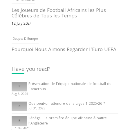
Internationales
Les Joueurs de Football Africains les Plus
Célèbres de Tous les Temps
12 July 2024
Coupes D'Europe
Pourquoi Nous Aimons Regarder l’Euro UEFA
13 June 2024
Have you read?
Internationales
Tout ce que vous devez savoir sur la Coupe
Présentation de l’équipe nationale de football du
d’Afrique des Nations
Cameroun
Aug 8, 2025
10 May 2024
Que peut-on attendre de la Ligue 1 2025-26 ?
Jul 31, 2025
Internationales
Sénégal : la première équipe africaine à battre
Présentation de l’équipe nationale de football
l’Angleterre
du Cameroun
Jun 26, 2025