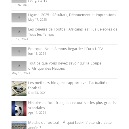
Présentation de l’équipe nationale de football
l’Angleterre
du Cameroun
Jun 26, 2025
8 August 2025
Ligue 1 2025 : Résultats, Dénouement et Impressions
May 17, 2025
Les Joueurs de Football Africains les Plus Célèbres de
Tous les Temps
Jul 12, 2024
Pourquoi Nous Aimons Regarder l’Euro UEFA
Jun 13, 2024
Tout ce que vous devez savoir sur la Coupe
d’Afrique des Nations
May 10, 2024
Les meilleurs blogs en rapport avec l’actualité du
football
Dec 23, 2021
Histoire du foot français : retour sur les plus grands
scandales
Apr 11, 2021
Matchs de football : À quoi faut-il s’attendre cette
année ?