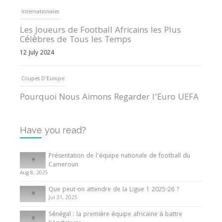
Internationales
Les Joueurs de Football Africains les Plus
Célèbres de Tous les Temps
12 July 2024
Coupes D'Europe
Pourquoi Nous Aimons Regarder l’Euro UEFA
13 June 2024
Have you read?
Internationales
Tout ce que vous devez savoir sur la Coupe
Présentation de l’équipe nationale de football du
d’Afrique des Nations
Cameroun
Aug 8, 2025
10 May 2024
Que peut-on attendre de la Ligue 1 2025-26 ?
Jul 31, 2025
Internationales
Sénégal : la première équipe africaine à battre