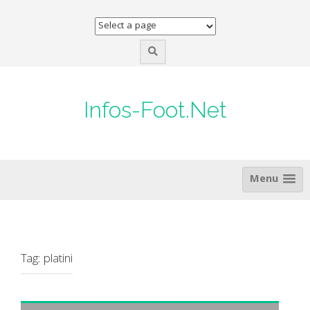
Skip
to
content
Infos-Foot.Net
Menu
Tag:
platini