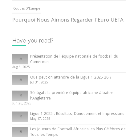
Coupes D'Europe
Pourquoi Nous Aimons Regarder l’Euro UEFA
13 June 2024
Have you read?
Internationales
Tout ce que vous devez savoir sur la Coupe
Présentation de l’équipe nationale de football du
d’Afrique des Nations
Cameroun
Aug 8, 2025
10 May 2024
Que peut-on attendre de la Ligue 1 2025-26 ?
Jul 31, 2025
Internationales
Sénégal : la première équipe africaine à battre
Présentation de l’équipe nationale de football
l’Angleterre
du Cameroun
Jun 26, 2025
8 August 2025
Ligue 1 2025 : Résultats, Dénouement et Impressions
May 17, 2025
Les Joueurs de Football Africains les Plus Célèbres de
Tous les Temps