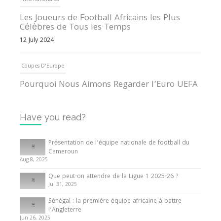
Internationales
Les Joueurs de Football Africains les Plus
Célèbres de Tous les Temps
12 July 2024
Coupes D'Europe
Pourquoi Nous Aimons Regarder l’Euro UEFA
13 June 2024
Have you read?
Internationales
Tout ce que vous devez savoir sur la Coupe
Présentation de l’équipe nationale de football du
d’Afrique des Nations
Cameroun
Aug 8, 2025
10 May 2024
Que peut-on attendre de la Ligue 1 2025-26 ?
Jul 31, 2025
Internationales
Sénégal : la première équipe africaine à battre
Présentation de l’équipe nationale de football
l’Angleterre
du Cameroun
Jun 26, 2025