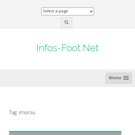
Skip
to
content
Infos-Foot.Net
Menu
Tag:
imorou