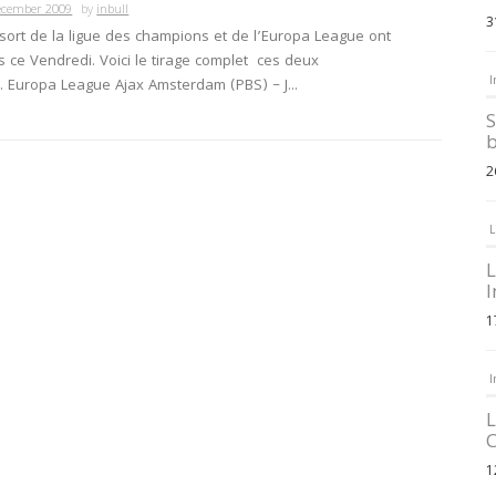
ecember 2009
by
inbull
3
 sort de la ligue des champions et de l’Europa League ont
s ce Vendredi. Voici le tirage complet ces deux
I
. Europa League Ajax Amsterdam (PBS) – J...
S
b
2
L
L
I
1
I
L
C
1