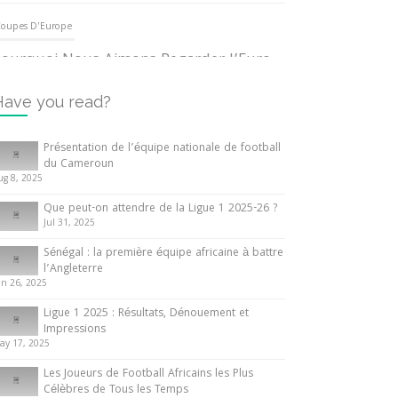
oupes D'Europe
ourquoi Nous Aimons Regarder l’Euro
UEFA
3 June 2024
Have you read?
nternationales
Présentation de l’équipe nationale de football
du Cameroun
out ce que vous devez savoir sur la
ug 8, 2025
oupe d’Afrique des Nations
Que peut-on attendre de la Ligue 1 2025-26 ?
0 May 2024
Jul 31, 2025
Sénégal : la première équipe africaine à battre
nternationales
l’Angleterre
un 26, 2025
résentation de l’équipe nationale de
ootball du Cameroun
Ligue 1 2025 : Résultats, Dénouement et
Impressions
 August 2025
ay 17, 2025
Les Joueurs de Football Africains les Plus
Célèbres de Tous les Temps