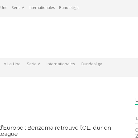
 Une
Serie A
Internationales
Bundesliga
A La Une
Serie A
Internationales
Bundesliga
L
L
’Europe : Benzema retrouve l’OL, dur en
Q
League
2