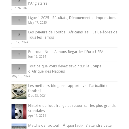
Présentation de l’équipe nationale de football
l’Angleterre
du Cameroun
Jun 26, 2025
8 August 2025
Ligue 1 2025 : Résultats, Dénouement et Impressions
May 17, 2025
Les Joueurs de Football Africains les Plus Célèbres de
Tous les Temps
Jul 12, 2024
Pourquoi Nous Aimons Regarder l’Euro UEFA
Jun 13, 2024
Tout ce que vous devez savoir sur la Coupe
d’Afrique des Nations
May 10, 2024
Les meilleurs blogs en rapport avec l’actualité du
football
Dec 23, 2021
Histoire du foot français : retour sur les plus grands
scandales
Apr 11, 2021
Matchs de football : À quoi faut-il s’attendre cette