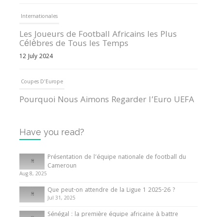
Internationales
Les Joueurs de Football Africains les Plus
Célèbres de Tous les Temps
12 July 2024
Coupes D'Europe
Pourquoi Nous Aimons Regarder l’Euro UEFA
13 June 2024
Have you read?
Internationales
Tout ce que vous devez savoir sur la Coupe
Présentation de l’équipe nationale de football du
d’Afrique des Nations
Cameroun
Aug 8, 2025
10 May 2024
Que peut-on attendre de la Ligue 1 2025-26 ?
Jul 31, 2025
Internationales
Sénégal : la première équipe africaine à battre