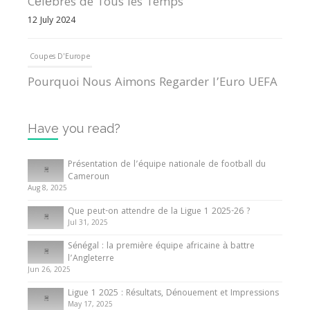
Célèbres de Tous les Temps
12 July 2024
Coupes D'Europe
Pourquoi Nous Aimons Regarder l’Euro UEFA
13 June 2024
Have you read?
Internationales
Tout ce que vous devez savoir sur la Coupe
Présentation de l’équipe nationale de football du
d’Afrique des Nations
Cameroun
Aug 8, 2025
10 May 2024
Que peut-on attendre de la Ligue 1 2025-26 ?
Jul 31, 2025
Internationales
Sénégal : la première équipe africaine à battre
Présentation de l’équipe nationale de football
l’Angleterre
du Cameroun
Jun 26, 2025
8 August 2025
Ligue 1 2025 : Résultats, Dénouement et Impressions
May 17, 2025