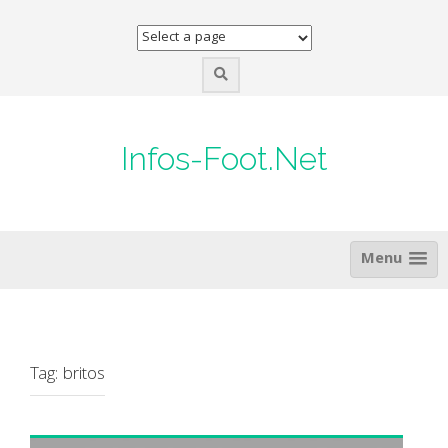
Skip
to
content
Infos-Foot.Net
Menu
Tag:
britos