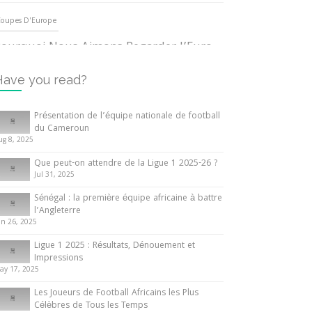
oupes D'Europe
ourquoi Nous Aimons Regarder l’Euro
UEFA
3 June 2024
Have you read?
nternationales
Présentation de l’équipe nationale de football
du Cameroun
out ce que vous devez savoir sur la
ug 8, 2025
oupe d’Afrique des Nations
Que peut-on attendre de la Ligue 1 2025-26 ?
0 May 2024
Jul 31, 2025
Sénégal : la première équipe africaine à battre
nternationales
l’Angleterre
un 26, 2025
résentation de l’équipe nationale de
ootball du Cameroun
Ligue 1 2025 : Résultats, Dénouement et
Impressions
 August 2025
ay 17, 2025
Les Joueurs de Football Africains les Plus
Célèbres de Tous les Temps