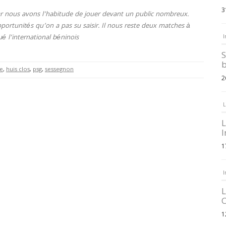
3
ar nous avons l’habitude de jouer devant un public nombreux.
portunités qu’on a pas su saisir. Il nous reste deux matches à
ué l’international béninois
I
S
b
e
,
huis clos
,
psg
,
sessegnon
2
L
L
I
1
I
L
C
1