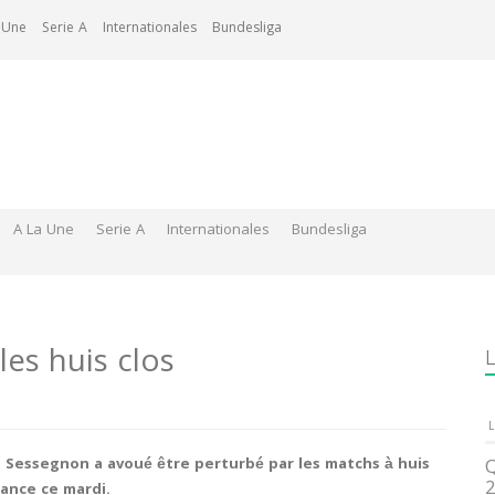
 Une
Serie A
Internationales
Bundesliga
A La Une
Serie A
Internationales
Bundesliga
es huis clos
L
L
 Sessegnon a avoué être perturbé par les matchs à huis
Q
2
ance ce mardi.