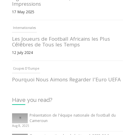
Impressions
17 May 2025
Internationales
Les Joueurs de Football Africains les Plus
Célèbres de Tous les Temps
12 July 2024
Coupes D'Europe
Pourquoi Nous Aimons Regarder l’Euro UEFA
13 June 2024
Have you read?
Internationales
Tout ce que vous devez savoir sur la Coupe
Présentation de l’équipe nationale de football du
d’Afrique des Nations
Cameroun
Aug 8, 2025
10 May 2024