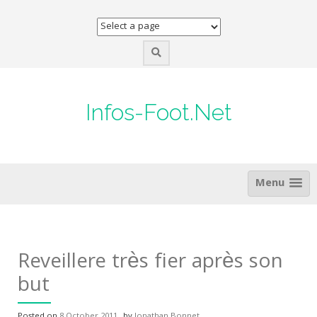
Skip
to
content
Infos-Foot.Net
Menu
Reveillere très fier après son
but
Posted on
8 October 2011
by
Jonathan Bonnet