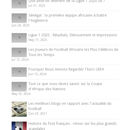
Que peut-on attendre de la Ligue 1 2025-26 ?
Jul 31, 2025
Internationales
Sénégal : la première équipe africaine à battre
Présentation de l’équipe nationale de football
l’Angleterre
du Cameroun
Jun 26, 2025
8 August 2025
Ligue 1 2025 : Résultats, Dénouement et Impressions
May 17, 2025
Les Joueurs de Football Africains les Plus Célèbres de
Tous les Temps
Jul 12, 2024
Pourquoi Nous Aimons Regarder l’Euro UEFA
Jun 13, 2024
Tout ce que vous devez savoir sur la Coupe
d’Afrique des Nations
May 10, 2024
Les meilleurs blogs en rapport avec l’actualité du
football
Dec 23, 2021
Histoire du foot français : retour sur les plus grands
scandales