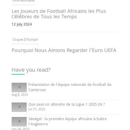
Les Joueurs de Football Africains les Plus
Célèbres de Tous les Temps
12 July 2024
Coupes D'Europe
Pourquoi Nous Aimons Regarder l’Euro UEFA
13 June 2024
Internationales
Have you read?
Tout ce que vous devez savoir sur la Coupe
d’Afrique des Nations
Présentation de l’équipe nationale de football du
Cameroun
10 May 2024
Aug 8, 2025
Que peut-on attendre de la Ligue 1 2025-26 ?
Internationales
Jul 31, 2025
Présentation de l’équipe nationale de football
Sénégal : la première équipe africaine à battre
du Cameroun
l’Angleterre
Jun 26, 2025