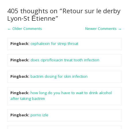
405 thoughts on “Retour sur le derby
Lyon-St Étienne”
Comment
← Older Comments
Newer Comments →
navigation
Pingback:
cephalexin for strep throat
Pingback:
does ciprofloxacin treat tooth infection
Pingback:
bactrim dosing for skin infection
Pingback:
how long do you have to wait to drink alcohol
after taking bactrim
Pingback:
porno izle