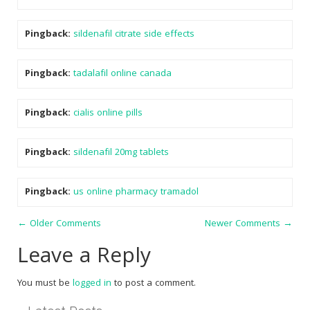
Pingback:
sildenafil citrate side effects
Pingback:
tadalafil online canada
Pingback:
cialis online pills
Pingback:
sildenafil 20mg tablets
Pingback:
us online pharmacy tramadol
Comment
← Older Comments
Newer Comments →
navigation
Leave a Reply
You must be
logged in
to post a comment.