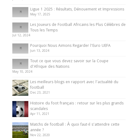
8 August 2025
Ligue 1 2025 : Résultats, Dénouement et Impressions
May 17, 2025
Ligue 1 / Ligue 2
Les Joueurs de Football Africains les Plus Célèbres de
Que peut-on attendre de la Ligue 1 2025-26 ?
Tous les Temps
31 July 2025
Jul 12, 2024
Pourquoi Nous Aimons Regarder l’Euro UEFA
Jun 13, 2024
Tout ce que vous devez savoir sur la Coupe
d’Afrique des Nations
May 10, 2024
Les meilleurs blogs en rapport avec l’actualité du
football
Dec 23, 2021
Histoire du foot français : retour sur les plus grands
scandales
Apr 11, 2021
Matchs de football : À quoi faut-il s’attendre cette
année ?
Nov 22, 2020