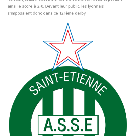
ainsi le score à 2-0. Devant leur public, les lyonnais
s’imposaient donc dans ce 121
ème
derby.