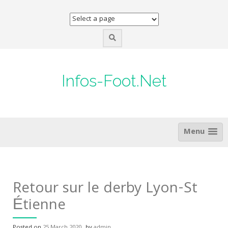
Skip
to
content
Infos-Foot.Net
Menu
Retour sur le derby Lyon-St
Étienne
Posted on
25 March 2020
by
admin