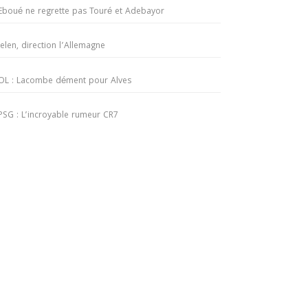
Eboué ne regrette pas Touré et Adebayor
Jelen, direction l’Allemagne
OL : Lacombe dément pour Alves
PSG : L’incroyable rumeur CR7