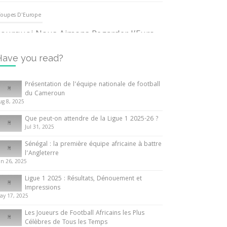
oupes D'Europe
ourquoi Nous Aimons Regarder l’Euro
UEFA
3 June 2024
Have you read?
nternationales
Présentation de l’équipe nationale de football
du Cameroun
out ce que vous devez savoir sur la
ug 8, 2025
oupe d’Afrique des Nations
Que peut-on attendre de la Ligue 1 2025-26 ?
0 May 2024
Jul 31, 2025
Sénégal : la première équipe africaine à battre
nternationales
l’Angleterre
un 26, 2025
résentation de l’équipe nationale de
ootball du Cameroun
Ligue 1 2025 : Résultats, Dénouement et
Impressions
 August 2025
ay 17, 2025
Les Joueurs de Football Africains les Plus
igue 1 / Ligue 2
Célèbres de Tous les Temps