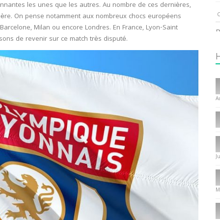
onnantes les unes que les autres. Au nombre de ces dernières,
C
iculière. On pense notamment aux nombreux chocs européens
Barcelone, Milan ou encore Londres. En France, Lyon-Saint
P
ons de revenir sur ce match très disputé.
1
I
T
A
C
1
I
J
P
f
8
M
L