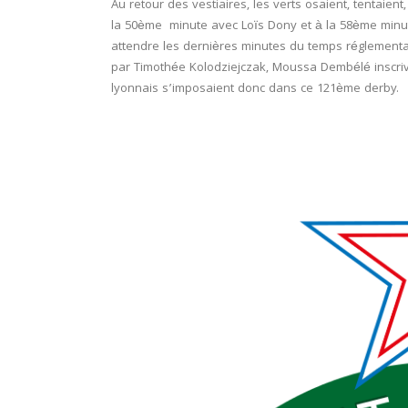
Au retour des vestiaires, les verts osaient, tentaien
la 50
ème
minute avec Loïs Dony et à la 58
ème
minut
attendre les dernières minutes du temps réglementa
par Timothée Kolodziejczak, Moussa Dembélé inscrivai
lyonnais s’imposaient donc dans ce 121
ème
derby.