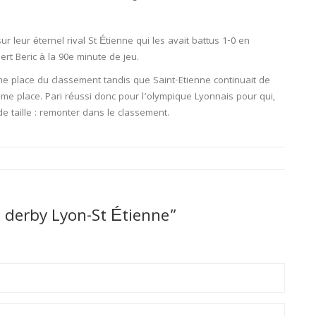
r leur éternel rival St Étienne qui les avait battus 1-0 en
ert Beric à la 90e minute de jeu.
me
place du classement tandis que Saint-Etienne continuait de
ème
place. Pari réussi donc pour l’olympique Lyonnais pour qui,
de taille : remonter dans le classement.
e derby Lyon-St Étienne”