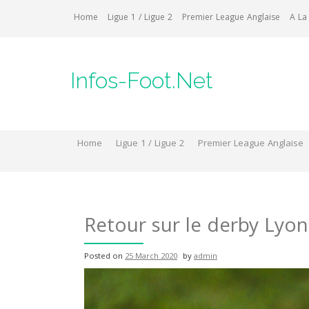
Skip
Home
Ligue 1 / Ligue 2
Premier League Anglaise
A La
to
content
Infos-Foot.Net
Home
Ligue 1 / Ligue 2
Premier League Anglaise
Retour sur le derby Lyon
Posted on
25 March 2020
by
admin