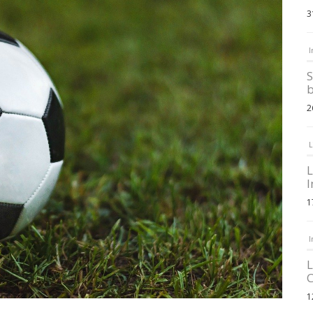
3
I
S
b
2
L
L
I
1
I
L
C
1