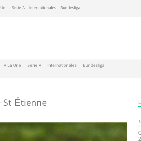
 Une
Serie A
Internationales
Bundesliga
A La Une
Serie A
Internationales
Bundesliga
-St Étienne
L
L
Q
2